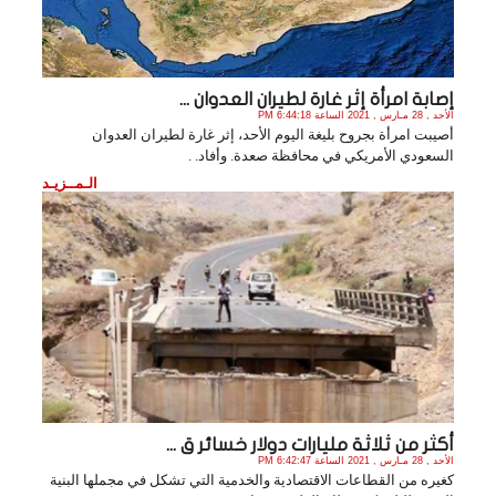
إصابة امرأة إثر غارة لطيران العدوان ...
الأحد , 28 مـارس , 2021 الساعة 6:44:18 PM
أصيبت امرأة بجروح بليغة اليوم الأحد، إثر غارة لطيران العدوان
السعودي الأمريكي في محافظة صعدة. وأفاد. .
الـمــزيـد
أكثر من ثلاثة مليارات دولار خسائر ق ...
الأحد , 28 مـارس , 2021 الساعة 6:42:47 PM
كغيره من القطاعات الاقتصادية والخدمية التي تشكل في مجملها البنية