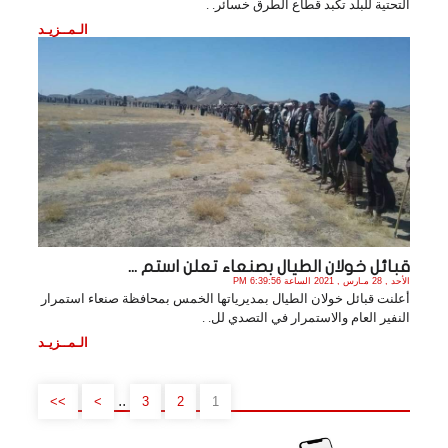
التحتية للبلد تكبد قطاع الطرق خسائر. .
الـمــزيـد
قبائل خولان الطيال بصنعاء تعلن استم ...
الأحد , 28 مـارس , 2021 الساعة 6:39:56 PM
أعلنت قبائل خولان الطيال بمديرياتها الخمس بمحافظة صنعاء استمرار
النفير العام والاستمرار في التصدي لل. .
الـمــزيـد
..
>>
>
3
2
1