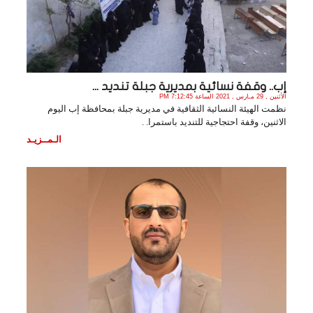
إب.. وقفة نسائية بمديرية جبلة تنديد ...
الأثنين , 29 مـارس , 2021 الساعة 7:12:45 PM
نظمت الهيئة النسائية الثقافية في مديرية جبلة بمحافظة إب اليوم
الاثنين، وقفة احتجاجية للتنديد باستمرا. .
الـمــزيـد