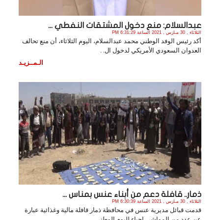
عبدالسلام: منع دخول المشتقات النفطي ...
الثلاثاء , 30 مـارس , 2021 الساعة 6:31:29 PM
أكد رئيس الوفد الوطني محمد عبدالسلام، اليوم الثلاثاء، أن منع تحالف
العدوان السعودي الأمريكي لدخول ال. .
الـمــزيـد
ذمار.. قافلة دعم من أبناء عنس بمناس ...
الثلاثاء , 30 مـارس , 2021 الساعة 6:30:39 PM
قدمت قبائل مديرية عنس في محافظة ذمار قافلة مالية وغذائية عبارة
عن عدد من المواشي احياء لليوم الوطني . .