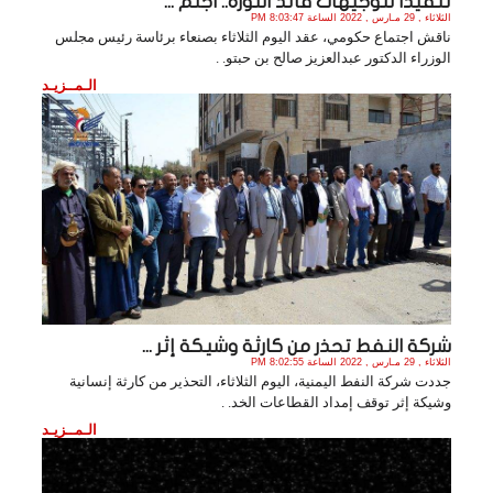
تنفيذاً لتوجيهات قائد الثورة.. اجتم ...
الثلاثاء , 29 مـارس , 2022 الساعة 8:03:47 PM
ناقش اجتماع حكومي، عقد اليوم الثلاثاء بصنعاء برئاسة رئيس مجلس
الوزراء الدكتور عبدالعزيز صالح بن حبتو. .
الـمــزيـد
شركة النفط تحذر من كارثة وشيكة إثر ...
الثلاثاء , 29 مـارس , 2022 الساعة 8:02:55 PM
جددت شركة النفط اليمنية، اليوم الثلاثاء، التحذير من كارثة إنسانية
وشيكة إثر توقف إمداد القطاعات الخد. .
الـمــزيـد