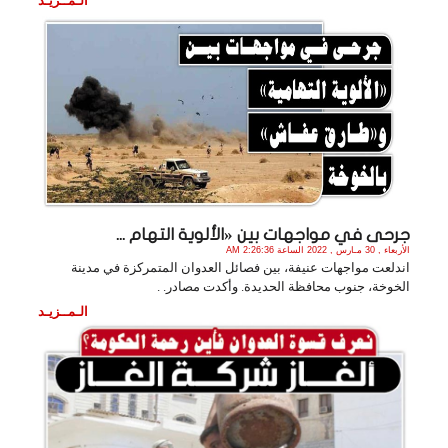
الـمــزيـد
جرحى في مواجهات بين «الألوية التهام ...
الأربعاء , 30 مـارس , 2022 الساعة 2:26:36 AM
اندلعت مواجهات عنيفة، بين فصائل العدوان المتمركزة في مدينة
الخوخة، جنوب محافظة الحديدة. وأكدت مصادر. .
الـمــزيـد