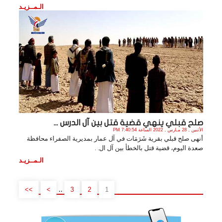
الـمــزيـد
صلح قبلي ينهي قضية قتل بين آل الدرس ...
الأثنين , 28 مـارس , 2022 الساعة 7:40:54 PM
أنهى صلح قبلي بقرية شَرَمَات في آل عمار بمديرية الصفراء محافظة
صعدة اليوم، قضية قتل بالخطأ بين آل ال. .
الـمــزيـد
..
>>
>
3
2
1