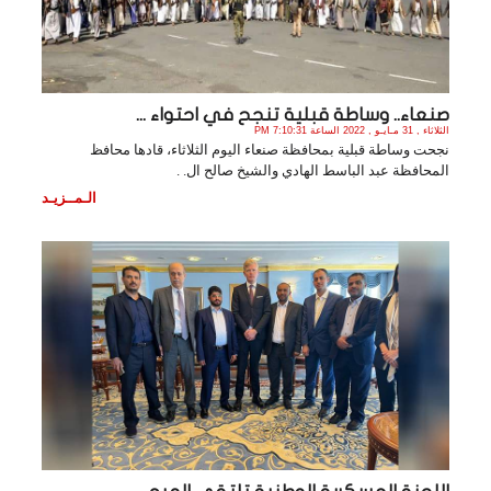
صنعاء.. وساطة قبلية تنجح في احتواء ...
الثلاثاء , 31 مـايـو , 2022 الساعة 7:10:31 PM
نجحت وساطة قبلية بمحافظة صنعاء اليوم الثلاثاء، قادها محافظ
المحافظة عبد الباسط الهادي والشيخ صالح ال. .
الـمــزيـد