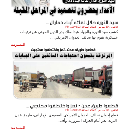
سيد الثورة خلال لقائه أبناء ذمار:ال ...
الأثنين , 30 مـايـو , 2022 الساعة 10:46:03 PM
كشف سيد الثورة والجهاد عبدالملك بدر الدين الحوثي عن ترتيبات
عسكرية يقوم بها تحالف العدوان الأمريكي ا. .
الـمــزيـد
قطعوا طريق عدن - تعز واختطفوا محتجي ...
الأثنين , 30 مـايـو , 2022 الساعة 10:45:29 PM
قطع إخوان تحالف العدوان الأمريكي السعودي الإماراتي، طريق عدن
-التربة -تعز أمام الحركة المرورية. وأف. .
الـمــزيـد