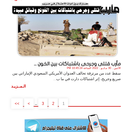
مأرب قتلى وجرحى باشتباكات بين الخون ...
الأثنين , 30 مـايـو , 2022 الساعة 10:45:24 PM
سقط عدد من مرتزقة تحالف العدوان الأمريكي السعودي الإماراتي بين
صريع وجريح، إثر اشتباكات دارت في ما ب. .
الـمــزيـد
..
>>
>
3
2
1