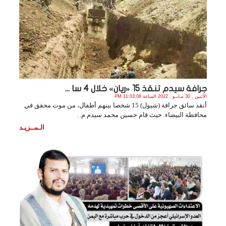
جرافة سيدم تنقذ 15 «ريان» خلال 4 سا ...
الأثنين , 30 مـايـو , 2022 الساعة 11:03:08 PM
أنقذ سائق جرافة (شيول) 15 شخصا بينهم أطفال، من موت محقق في
محافظة البيضاء. حيث قام حسين محمد سيدم م. .
الـمــزيـد