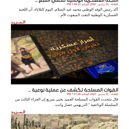
اللجنة العسكرية الوطنية تلتقي المبع ...
الثلاثاء , 31 مـايـو , 2022 الساعة 7:09:11 PM
أكد رئيس الوفد الوطني محمد عبد السلام، اليوم الثلاثاء، أن اللجنة
العسكرية الوطنية التقت المبعوث الأم. .
الـمــزيـد
القوات المسلحة تكشف عن عملية نوعية ...
الثلاثاء , 31 مـايـو , 2022 الساعة 7:07:06 PM
قال متحدث القوات المسلحة العميد يحيى سريع إن الجزاء الثالث من
السلسلة الوثائقية " الدريهمي حصار وانت. .
الـمــزيـد