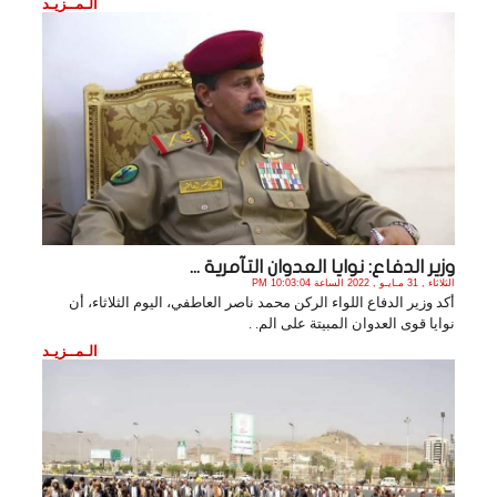
الـمــزيـد
وزير الدفاع: نوايا العدوان التآمرية ...
الثلاثاء , 31 مـايـو , 2022 الساعة 10:03:04 PM
أكد وزير الدفاع اللواء الركن محمد ناصر العاطفي، اليوم الثلاثاء، أن
نوايا قوى العدوان المبيتة على الم. .
الـمــزيـد