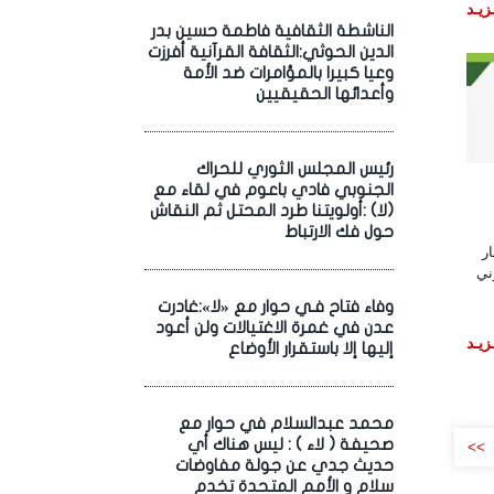
زيـد
الناشطة الثقافية فاطمة حسين بدر
الدين الحوثي:الثقافة القرآنية أفرزت
وعيا كبيرا بالمؤامرات ضد الأمة
وأعدائها الحقيقيين
رئيس المجلس الثوري للحراك
الجنوبي فادي باعوم في لقاء مع
(لا) :أولويتنا طرد المحتل ثم النقاش
حول فك الارتباط
ر
ني
وفاء فتاح فـي حوار مع «لا»:غادرت
عدن في غمرة الاغتيالات ولن أعود
زيـد
إليها إلا باستقرار الأوضاع
محمد عبدالسلام في حوار مع
صحيفة ( لاء ) : ليس هناك أي
>>
حديث جدي عن جولة مفاوضات
سلام و الأمم المتحدة تخدم