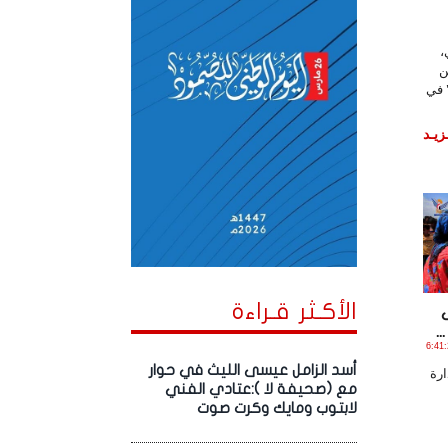
،
ن
 في
زيـد
الأكـثر قـراءة
ـتـوبـر , 2024 الساعة 6:41:27
أسد الزامل عيسى الليث في حوار
ارة
مع (صحيفة لا ):عتادي الفني
لابتوب ومايك وكرت صوت