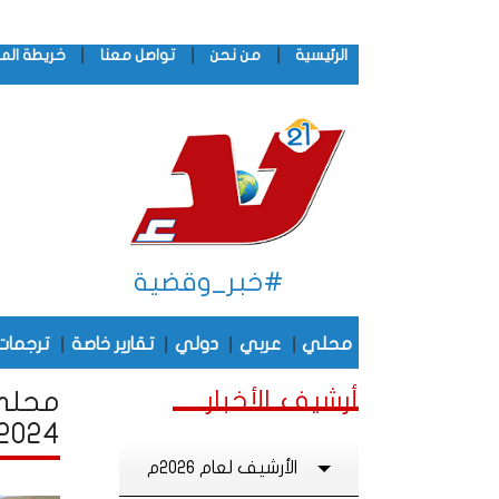
|
|
|
الرئيسية
من نحن
تواصل معنا
خريطة الم
#خبر_وقضية
|
|
|
|
محلي
عربي
دولي
تقارير خاصة
ترجمات
أرشيف الأخبار
محلي 
2024
الأرشيف لعام 2026م