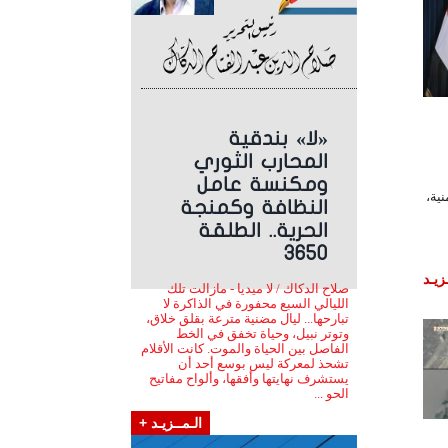
«لا» بندقية
المحارب الثوري
ومكنسة عامل
ية،
النظافة وكمنجة
الحرية.. الطلقة
3650
زيـد
صلاح الدكاك / لا ميديا - مازالت تلك
الليالي السبع محفورة في الذاكرة لا
تبارحها... ليال مضنية مترعة بقلق خلاق،
وتوتر نبيل، وحياة تخفق في الخط
الفاصل بين الحياة والموت. كانت الأقلام
تشحذ لمعركة ليس بوسع أحد أن
يستشرف نهايتها وأفقها، وألواح مفاتيح
الحو ...
الـمــزيـد +