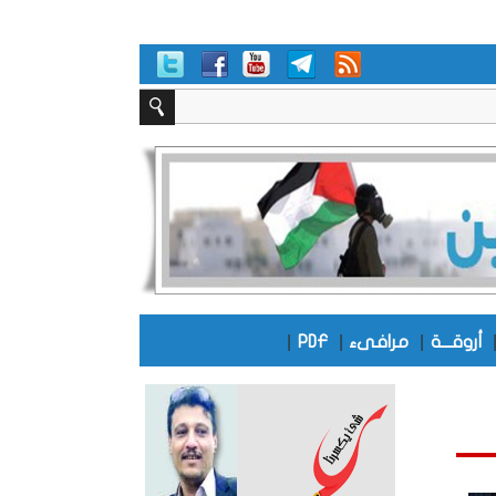
|
|
|
أروقـــة
مرافىء
PDF