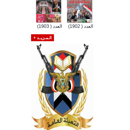
العدد ( 1902)
العدد ( 1903)
الـمـزيــد +