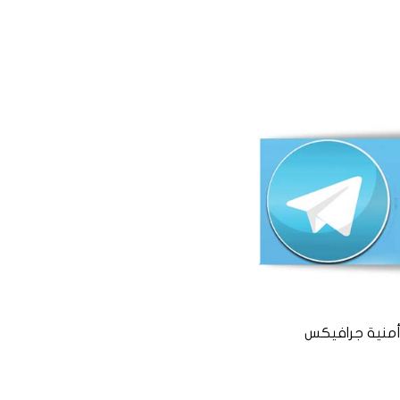
منية جرافيكس