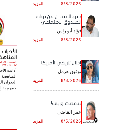
8/8/2026
المزيد
أرشيف شهر ديـسـمـبـر ,
أرشيف شهر نـوفـمـبـر ,
خنق اليمنيين من بوابة
الصندوق الاجتماعي
أرشيف شهر ديـسـمـبـر ,
فؤاد أبو راس
8/8/2026
المزيد
الأحزاب 
المناهضة
إذلال تاريخي لأمريكا
7:01:12 PM
أدانت الأح
توفيق هزمل
المناهضة ل
8/8/2026
المزيد
العدوان ا
جمهورية إي
.
تناقضات وزيف!
عمر القاضي
8/5/2026
المزيد