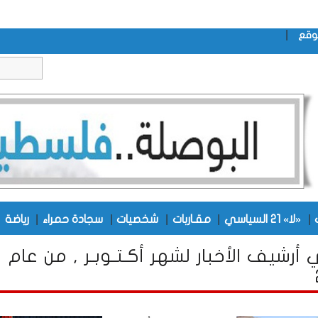
|
وقع
|
|
|
|
|
|
«لا» 21 السياسي
مقـاربات
شخصيات
سجادة حمراء
رياضة
أرشيف الأخبار لشهر أكـتـوبـر , من عام