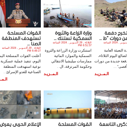
 تخرج دفعة
وزارة الزراعة والثروة
القوات المسلحة
 دورات "ط ...
السمكية تستنك ...
تستهدف المنطقة
الثلاثاء , 29 أكـتـوبـر , 2024 الساعة
الثلاثاء , 29 أكـتـوبـر , 2024 الساعة
الصنا ...
6:51:57 PM
الثلاثاء , 29 أكـتـوبـر , 2024 الساعة
 التعبئة العامة
استنكرت وزارة الزراعة والثروة
6:49:27 PM
الع اليوم الثلاثاء،
السمكية والموارد المائية
أعلنت القوات المسلحة اليمن
فعة جديدة من دورات
ممارسات ميليشيا الانتقالي
اليوم، تنفيذ عملية عسكرية
قصى" . .
وحكومة المرتزقة، ال. .
نوعية استهدفت المنطقة
الصناعية للعدو الإسرائ. .
الـمــزيـد
الـمــزيـد
الـمــ
ذكرى التاسعة
القوات المسلحة
الإعلام الحربي يعرض