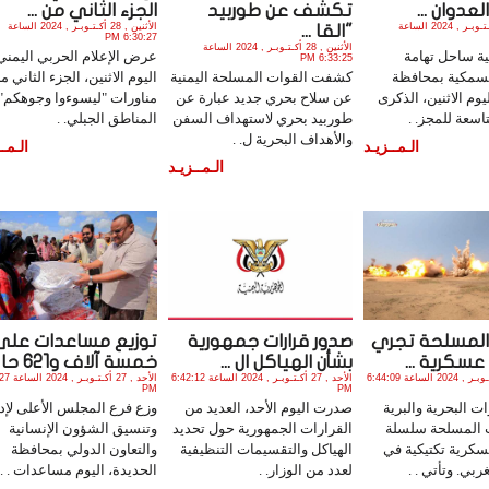
عدوان ...
تكشف عن طوربيد
الجزء الثاني من ...
الأثنين , 28 أكـتـوبـر , 2024 الساعة
الأثنين , 28 أكـتـوبـر , 2024 الساعة
"القا ...
6:30:27 PM
الأثنين , 28 أكـتـوبـر , 2024 الساعة
ة ساحل تهامة
عرض الإعلام الحربي اليمني
6:33:25 PM
السمكية بمحافظة
كشفت القوات المسلحة اليمنية
اليوم الاثنين، الجزء الثاني م
يوم الاثنين، الذكرى
عن سلاح بحري جديد عبارة عن
مناورات "ليسوءوا وجوهكم"
اسعة للمجز. .
طوربيد بحري لاستهداف السفن
المناطق الجبلي. .
والأهداف البحرية ل. .
الـمــزيـد
الـمــ
الـمــزيـد
المسلحة تجري
صدور قرارات جمهورية
توزيع مساعدات على
عسكرية ...
بشأن الهياكل ال ...
خمسة آلاف و621 حا ...
الأحد , 27 أكـتـوبـر , 2024 الساعة 6:44:09
الأحد , 27 أكـتـوبـر , 2024 الساعة 6:42:12
الأحد , 27 أك
PM
PM
ت البحرية والبرية
صدرت اليوم الأحد، العديد من
وزع فرع المجلس الأعلى لإد
 المسلحة سلسلة
القرارات الجمهورية حول تحديد
وتنسيق الشؤون الإنسانية
سكرية تكتيكية في
الهياكل والتقسيمات التنظيفية
والتعاون الدولي بمحافظة
بي. وتأتي . .
لعدد من الوزار. .
الحديدة، اليوم مساعدات . .