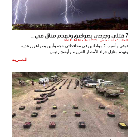
7 قتلى وجرحى بصواعق وتهدم منازل في ...
الثلاثاء , 27 أغـسـطـس , 2024 الساعة 11:14:16 PM
توفي وأصيب 7 مواطنين في محافظتي حجة وأبين بصواعق رعدية
وتهدم منازل جراء الأمطار الغزيرة. وأوضح رئيس. .
الـمــزيـد