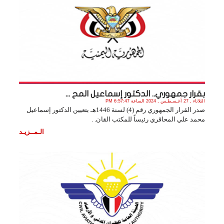
بقرار جمهوري.. الدكتور إسماعيل المح ...
الثلاثاء , 27 أغـسـطـس , 2024 الساعة 6:57:47 PM
صدر القرار الجمهوري رقم (4) لسنة 1446هـ بتعيين الدكتور إسماعيل
محمد علي المحاقري رئيساً للمكتب القان. .
الـمــزيـد