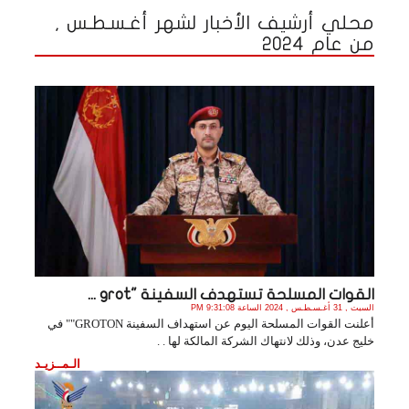
محلي أرشيف الأخبار لشهر أغـسـطـس ,
من عام 2024
القوات المسلحة تستهدف السفينة "grot ...
السبت , 31 أغـسـطـس , 2024 الساعة 9:31:08 PM
أعلنت القوات المسلحة اليوم عن استهداف السفينة GROTON"" في
خليج عدن، وذلك لانتهاك الشركة المالكة لها . .
الـمــزيـد