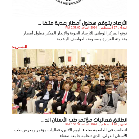
الأرصاد يتوقع هطول أمطار رعدية متفا ...
الثلاثاء , 27 أغـسـطـس , 2024 الساعة 6:57:05 PM
توقع المركز الوطني للأرصاد الجوية والإنذار المبكر هطول أمطار
متفاوتة الغزارة مصحوبة بالعواصف الرعدية. .
الـمــزيـد
انطلاق فعاليات مؤتمر طب الأسنان الد ...
الأثنين , 26 أغـسـطـس , 2024 الساعة 6:53:52 PM
انطلقت في العاصمة صنعاء اليوم الاثنين، فعاليات مؤتمر ومعرض طب
الأسنان الدولي، الذي تنظمه جامعة صنعاء. .