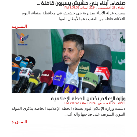
صنعاء.. أبناء بني حشيش يسيرون قافلة ...
الثلاثاء , 27 أغـسـطـس , 2024 الساعة 7:57:52 PM
سيرت عزلة الأبناء بمديرية بني حشيش في محافظة صنعاء، اليوم
الثلاثاء، قافلة من العنب دعما لأبطال القوا. .
الـمــزيـد
وزارة الإعلام تدّشن الخطة الإعلامية ...
الثلاثاء , 27 أغـسـطـس , 2024 الساعة 7:00:46 PM
دشنت وزارة الإعلام اليوم بصنعاء الخطة الإعلامية الخاصة بذكرى المولد
النبوي الشريف على صاحبها وآله أف. .
الـمــزيـد