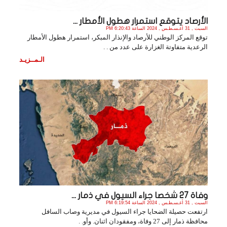
الأرصاد يتوقع استمرار هطول الأمطار ...
السبت , 31 أغـسـطـس , 2024 الساعة 6:20:43 PM
توقع المركز الوطني للأرصاد والإنذار المبكر، استمرار هطول الأمطار
الرعدية متفاوتة الغزارة على عدد من . .
الـمــزيـد
وفاة 27 شخصا جراء السيول في ذمار ...
السبت , 31 أغـسـطـس , 2024 الساعة 6:19:54 PM
ارتفعت حصيلة الضحايا جراء السيول في مديرية وصاب السافل
محافظة ذمار إلى 27 وفاة، ومفقودان اثنان. وأو. .