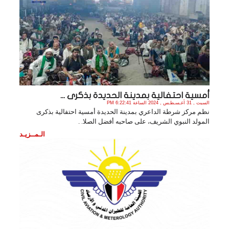
أمسية احتفالية بمدينة الحديدة بذكرى ...
السبت , 31 أغـسـطـس , 2024 الساعة 6:22:41 PM
نظم مركز شرطة الداعري بمدينة الحديدة أمسية احتفالية بذكرى
المولد النبوي الشريف، على صاحبه أفضل الصلا. .
الـمــزيـد