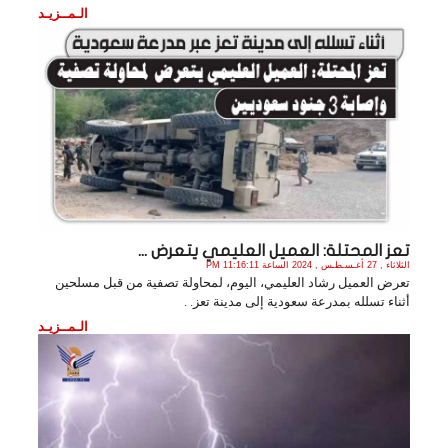
الـمــزيـد
تعز المحتلة: العميل العليمي يتعرض ...
الثلاثاء , 27 أغـسـطـس , 2024 الساعة 11:16:11 PM
تعرض العميل رشاد العليمي، اليوم، لمحاولة تصفية من قبل مسلحين
أثناء تسلله بمدرعة سعودية إلى مدينة تعز. .
الـمــزيـد