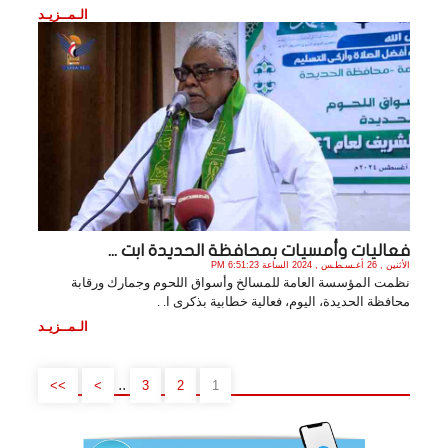
الـمــزيـد
فعاليات وأمسيات بمحافظة الحديدة ابت ...
الأثنين , 26 أغـسـطـس , 2024 الساعة 6:51:23 PM
نظمت المؤسسة العامة للمسالخ وأسواق اللحوم وجمارك ورقابة
محافظة الحديدة، اليوم، فعالية خطابية بذكرى ا. .
الـمــزيـد
..
>>
>
3
2
1