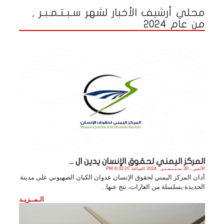
محلي أرشيف الأخبار لشهر سـبـتـمـبـر ,
من عام 2024
المركز اليمني لحقوق الإنسان يدين ال ...
الأثنين , 30 سـبـتـمـبـر , 2024 الساعة 6:32:07 PM
أدان المركز اليمني لحقوق الإنسان عدوان الكيان الصهيوني على مدينة
الحديدة بسلسلة من الغارات، نتج عنها. .
الـمــزيـد