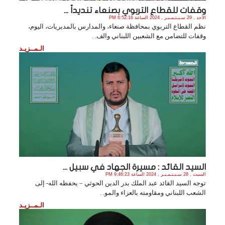
وقفات للقطاع التربوي بصنعاء تنديداً ...
الأحد , 29 سـبـتـمـبـر , 2024 الساعة 6:52:16 PM
نظم القطاع التربوي بمحافظة صنعاء، والمدارس بالمديريات، اليوم،
وقفات للتضامن مع الشعبين اللبناني والف. .
الـمــزيـد
السيد القائد : مسيرة الجهاد في سبيل ...
السبت , 28 سـبـتـمـبـر , 2024 الساعة 9:46:23 PM
توجه السيد القائد عبد الملك بدر الدين الحوثي – يحفظه الله- إلى
الشعب اللبناني ومقاومته بالعزاء والمو. .
الـمــزيـد