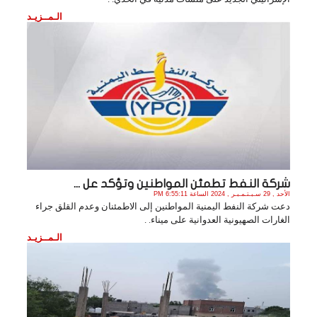
الـمــزيـد
شركة النفط تطمئن المواطنين وتؤكد عل ...
الأحد , 29 سـبـتـمـبـر , 2024 الساعة 6:55:11 PM
دعت شركة النفط اليمنية المواطنين إلى الاطمئنان وعدم القلق جراء
الغارات الصهيونية العدوانية على ميناء. .
الـمــزيـد