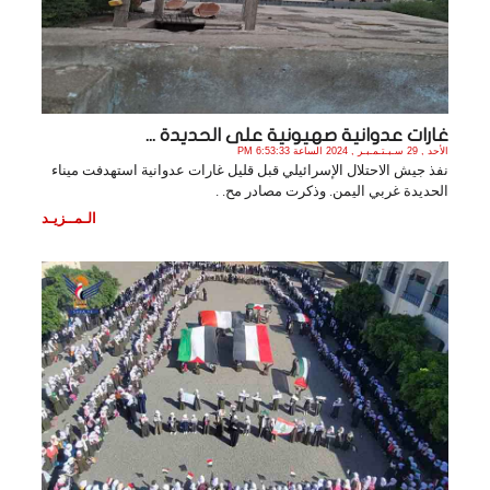
غارات عدوانية صهيونية على الحديدة ...
الأحد , 29 سـبـتـمـبـر , 2024 الساعة 6:53:33 PM
نفذ جيش الاحتلال الإسرائيلي قبل قليل غارات عدوانية استهدفت ميناء
الحديدة غربي اليمن. وذكرت مصادر مح. .
الـمــزيـد