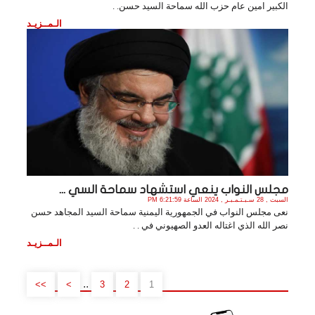
الكبير امين عام حزب الله سماحة السيد حسن. .
الـمــزيـد
مجلس النواب ينعي استشهاد سماحة السي ...
السبت , 28 سـبـتـمـبـر , 2024 الساعة 6:21:59 PM
نعى مجلس النواب في الجمهورية اليمنية سماحة السيد المجاهد حسن
نصر الله الذي اغتاله العدو الصهيوني في . .
الـمــزيـد
..
>>
>
3
2
1