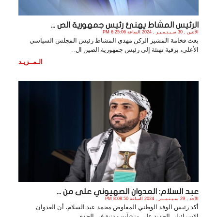
الرئيس المشاط يهنئ رئيس جمهورية الص ...
الأثنين , 30 سـبـتـمـبـر , 2024 الساعة 6:25:06 PM
بعث فخامة المشير الركن مهدي المشاط رئيس المجلس السياسي
الأعلى، برقية تهنئة إلى رئيس جمهورية الصين ال. .
الـمــزيـد
عبد السلام: العدوان الصهيوني على من ...
الأحد , 29 سـبـتـمـبـر , 2024 الساعة 8:08:50 PM
أكد رئيس الوفد الوطني المفاوض محمد عبد السلام، أن العدوان
الإسرائيلي الجديد على منشآت مدنية في الحدي. .