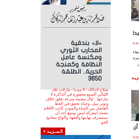
دا
«لا» بندقية
اير , 2025 الساعة 6:34:14
المحارب الثوري
اء
ومكنسة عامل
شدة
النظافة وكمنجة
الحرية.. الطلقة
زيـد
3650
صلاح الدكاك / لا ميديا - مازالت تلك
الليالي السبع محفورة في الذاكرة لا
تبارحها... ليال مضنية مترعة بقلق خلاق،
وتوتر نبيل، وحياة تخفق في الخط
الفاصل بين الحياة والموت. كانت الأقلام
تشحذ لمعركة ليس بوسع أحد أن
يستشرف نهايتها وأفقها، وألواح مفاتيح
الحو ...
أن
الـمــزيـد +
ير , 2025 الساعة 6:21:31