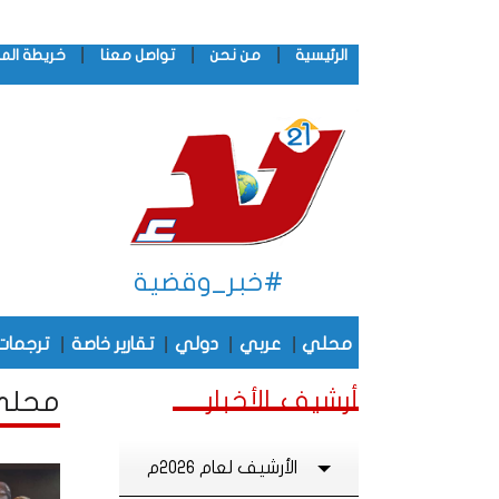
|
|
|
الرئيسية
من نحن
تواصل معنا
خريطة الم
#خبر_وقضية
|
|
|
|
محلي
عربي
دولي
تقارير خاصة
ترجمات
أرشيف الأخبار
محلي أ
الأرشيف لعام 2026م