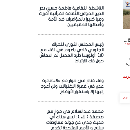
الناشطة الثقافية فاطمة حسين بدر
الدين الحوثي:الثقافة القرآنية أفرزت
وعيا كبيرا بالمؤامرات ضد الأمة
وأعدائها الحقيقيين
..
رئيس المجلس الثوري للحراك
ر , 2025 الساعة 6:05:05
الجنوبي فادي باعوم في لقاء مع
(لا) :أولويتنا طرد المحتل ثم النقاش
حول فك الارتباط
ية
زيـد
وفاء فتاح فـي حوار مع «لا»:غادرت
عدن في غمرة الاغتيالات ولن أعود
إليها إلا باستقرار الأوضاع
>>
محمد عبدالسلام في حوار مع
صحيفة ( لاء ) : ليس هناك أي
حديث جدي عن جولة مفاوضات
سلام و الأمم المتحدة تخدم