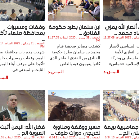
نصار الله يعزي
ابن سلمان يطرد حكومة
وقفات ومسيرات
د محمد ...
الفنادق ...
بمحافظة صنعاء تأكي
الجمعة , 31 يـنـاير , 2025 الساعة 11:27:08
الجمعة , 31 يـنـاير , 2025 الساعة 11:27:05
...
PM
الجمعة , 31 يـنـ
ب السياسي لأنصار
كشفت مصادر صحفية قيام
PM
 التعازي للأمة
محمد بن سلمان بطرد حكومة
شهدت مديريات محافظة صنع
فلسطيني وحركة
الفنادق من الفندق الفاخر الذي
اليوم، وقفات ومسيرات حا
لإسلامية «حماس». .
كانوا يقيمون فيه بالعاص. .
تأكيدا على موقف أبناء اليمن
الثابت والمبدئي في . .
الـمــزيـد
الـمــزيـد
الـمــ
ماهيرية بريمة
مسير ووقفة ومناورة
فضل الله: اليمن أثبت 
ى الج ...
لخريجي دورات طوف ...
العروبة الح ...
الجمعة , 31 يـنـاير , 2025 الساعة 6:34:13
الجمعة , 31 يـنـاير , 2025 الساعة 6:34:11
الثلاثاء , 28 يـنـا