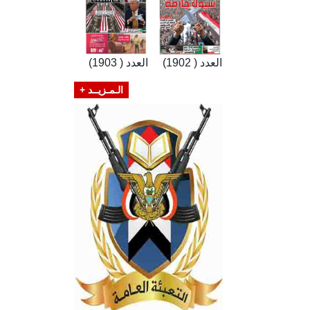
العدد ( 1902)
العدد ( 1903)
الـمـزيــد +