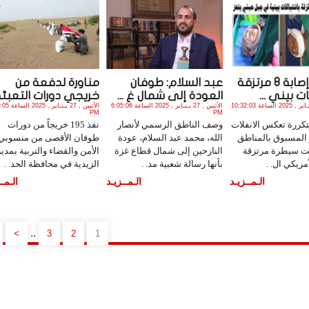
مقتل وإصابة 8 مرتزقة
عبد السلام: طوفان
مناورة لدفعة من
ت بيني ...
العودة إلى شمال غ ...
خريجي دورات التعبئة .
الأثنين , 27 يـنـاير , 2025 الساعة 10:32:03
الأثنين , 27 يـنـاير , 2025 الساعة 6:05:06
الأثنين , 27 يـنـاي
PM
PM
كررة تعكس الانفلات
وصف الناطق الرسمي لأنصار
نفذ 195 خريجاً من دورات
 المسبوق بالمناطق
الله، محمد عبد السلام، عودة
طوفان الأقصى من منسوبي
حت سيطرة مرتزقة
النازحين إلى شمال قطاع غزة
الأمن والقضاء والتربية بمدير
مريكي ال. .
بأنها رسالة شعبية مد. .
الزيدية في محافظة الحد. .
الـمــزيـد
الـمــزيـد
الـمــ
..
>
3
2
1