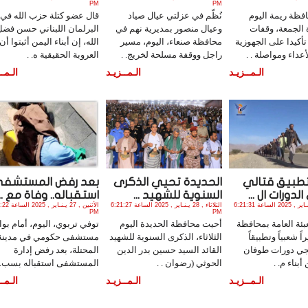
PM
PM
ظة ريمة اليوم
نُظّم في عزلتي عيال صياد
قال عضو كتلة حزب الله في
الجمعة، وقفات
وعيال منصور بمديرية نهم في
البرلمان اللبناني حسن فضل
تأكيدا على الجهوزية
محافظة صنعاء، اليوم، مسير
الله، إن أبناء اليمن أثبتوا أن
عداء ومواصلة . .
راجل ووقفة مسلحة لخريج. .
العروبة الحقيقية ه. .
الـمــزيـد
الـمــزيـد
الـمــ
طبيق قتالي
الحديدة تحيي الذكرى
بعد رفض المستشف
دورات ال ...
السنوية للشهيد ...
استقباله.. وفاة مع ...
الثلاثاء , 28 يـنـاير , 2025 الساعة 6:21:31
الثلاثاء , 28 يـنـاير , 2025 الساعة 6:21:27
الأثنين , 27 يـن
PM
PM
ئة العامة بمحافظة
أحيت محافظة الحديدة اليوم
توفي تربوي، اليوم، أمام بوا
 شعبياً وتطبيقاً
الثلاثاء، الذكرى السنوية للشهيد
مستشفى حكومي في مدينة 
ريجي دورات طوفان
القائد السيد حسين بدر الدين
المحتلة، بعد رفض إدارة
بناء م. .
الحوثي (رضوان . .
المستشفى استقباله بسب. 
الـمــزيـد
الـمــزيـد
الـمــ