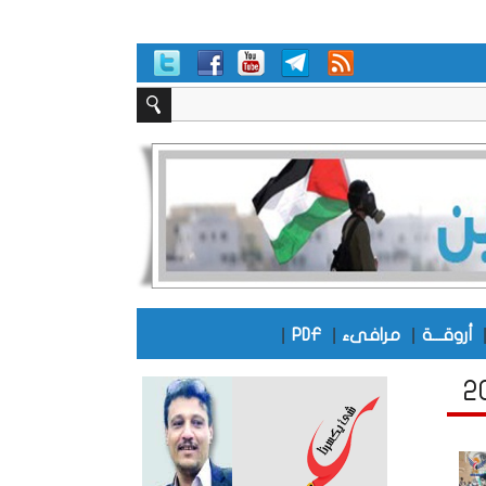
|
|
|
أروقـــة
مرافىء
PDF