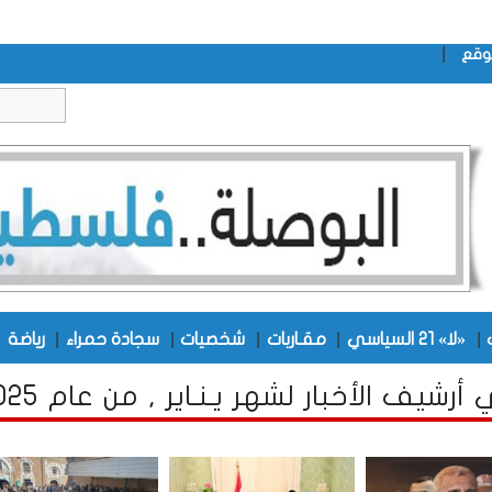
|
وقع
|
|
|
|
|
|
«لا» 21 السياسي
مقـاربات
شخصيات
سجادة حمراء
رياضة
رشيف الأخبار لشهر يـنـاير , من عام 2025