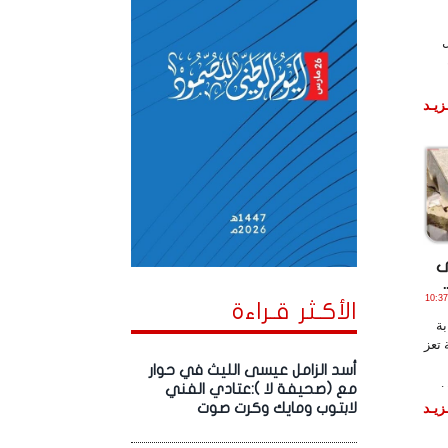
زيـد
ى
ـاير , 2025 الساعة 10:37:22
الأكـثر قـراءة
بة
تعز
أسد الزامل عيسى الليث في حوار
.
مع (صحيفة لا ):عتادي الفني
زيـد
لابتوب ومايك وكرت صوت