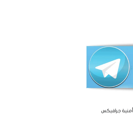
منية جرافيكس