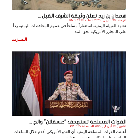
همدان بن زيد تعلن وثيقة الشرف القبل ...
الأربعاء , 30 أبـريـل , 2025 الساعة 5:13:26 PM
تشهد القبيلة اليمنية، استنفاراً مسلحاً في عموم المحافظات اليمنية رداً
على المجازر الأمريكية بحق المد. .
الـمــزيـد
القوات المسلحة تستهدف "عسقلان" والح ...
الأثنين , 28 أبـريـل , 2025 الساعة 7:35:24 PM
أعلنت القوات المسلحة اليمنية أن العدو الأمريكي أقدم خلال الساعات
الماضية على ارتكاب مجزرتين وحشيتين،. .