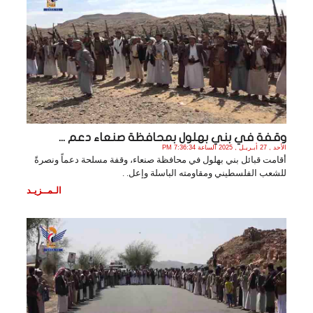
وقفة في بني بهلول بمحافظة صنعاء دعم ...
الأحد , 27 أبـريـل , 2025 الساعة 7:36:34 PM
أقامت قبائل بني بهلول في محافظة صنعاء، وقفة مسلحة دعماً ونصرةً
للشعب الفلسطيني ومقاومته الباسلة وإعل. .
الـمــزيـد