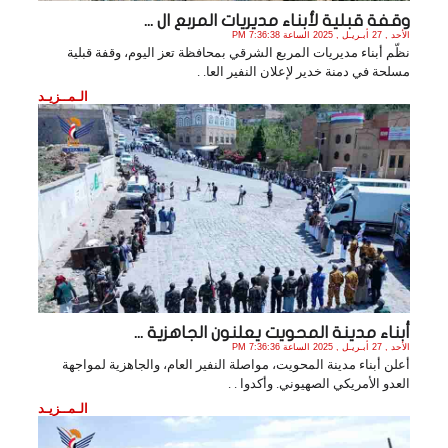
وقفة قبلية لأبناء مديريات المربع ال ...
الأحد , 27 أبـريـل , 2025 الساعة 7:36:38 PM
نظّم أبناء مديريات المربع الشرقي بمحافظة تعز اليوم، وقفة قبلية
مسلحة في دمنة خدير لإعلان النفير العا. .
الـمــزيـد
أبناء مدينة المحويت يعلنون الجاهزية ...
الأحد , 27 أبـريـل , 2025 الساعة 7:36:36 PM
أعلن أبناء مدينة المحويت، مواصلة النفير العام، والجاهزية لمواجهة
العدو الأمريكي الصهيوني. وأكدوا . .
الـمــزيـد