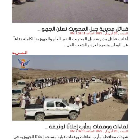
قبائل مديرية جبل المحويت تعلن الجهو ...
السبت , 26 أبـريـل , 2025 الساعة 7:39:11 PM
أعلنت قبائل مديرية جبل المحويت النفير العام والجهوزية الكاملة دفاعاً
عن الوطن ونصرة لغزة والشعب الفل. .
الـمــزيـد
لقاءات ووقفات بمأرب إعلانًا لوثيقة ...
السبت , 26 أبـريـل , 2025 الساعة 7:39:10 PM
شهدت محافظة مأرب لقاءات ووقفات قبلية مسلحة إعلانًا للجهوزية في