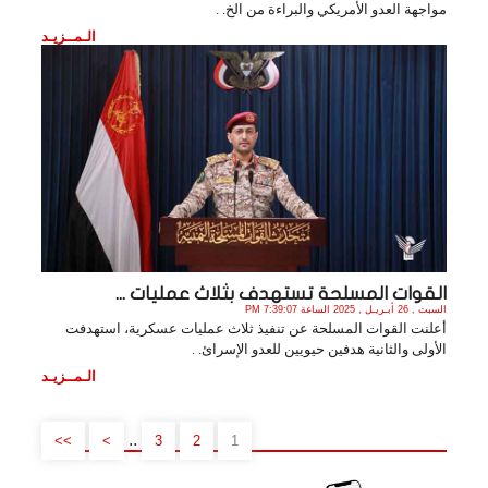
مواجهة العدو الأمريكي والبراءة من الخ. .
الـمــزيـد
القوات المسلحة تستهدف بثلاث عمليات ...
السبت , 26 أبـريـل , 2025 الساعة 7:39:07 PM
أعلنت القوات المسلحة عن تنفيذ ثلاث عمليات عسكرية، استهدفت
الأولى والثانية هدفين حيويين للعدو الإسرائ. .
الـمــزيـد
..
>>
>
3
2
1