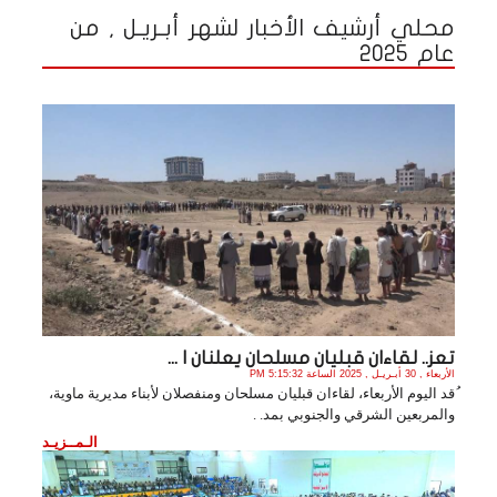
محلي أرشيف الأخبار لشهر أبـريـل , من
عام 2025
تعز.. لقاءان قبليان مسلحان يعلنان ا ...
الأربعاء , 30 أبـريـل , 2025 الساعة 5:15:32 PM
ُقد اليوم الأربعاء، لقاءان قبليان مسلحان ومنفصلان لأبناء مديرية ماوية،
والمربعين الشرقي والجنوبي بمد. .
الـمــزيـد