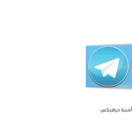
منية جرافيكس