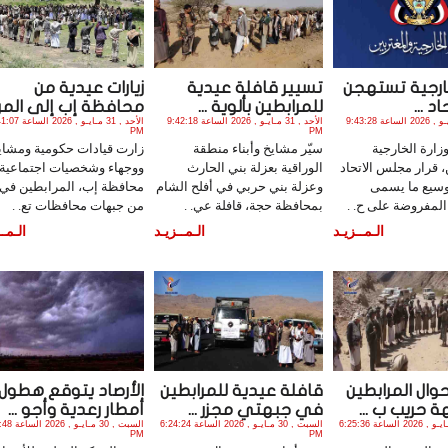
خارجية تستهجن
تسيير قافلة عيدية
زيارات عيدية من
اد ...
للمرابطين بألوية ...
محافظة إب إلى المرا .
الأحد , 31 مـايـو , 2026 الساعة 9:43:28
الأحد , 31 مـايـو , 2026 الساعة 9:42:18
الأحد , 31 مـايـو , 2026 
PM
PM
ارة الخارجية
سيّر مشايخ وأبناء منطقة
زارت قيادات حكومية ومشاي
، قرار مجلس الاتحاد
الوراقية بعزلة بني الحارث
ووجهاء وشخصيات اجتماعية
توسيع ما يسمى
وعزلة بني حربي في أفلح الشام
محافظة إب، المرابطين في 
المفروضة على ح. .
بمحافظة حجة، قافلة عي. .
من جبهات محافظات تع. .
الـمــزيـد
الـمــزيـد
الـمــ
وال المرابطين
قافلة عيدية للمرابطين
الأرصاد يتوقع هطول
 حريب ب ...
في جبهتي مجزر ...
أمطار رعدية وأجو ...
السبت , 30 مـايـو , 2026 الساعة 6:25:36
السبت , 30 مـايـو , 2026 الساعة 6:24:24
السبت , 30 مـايـ
PM
PM