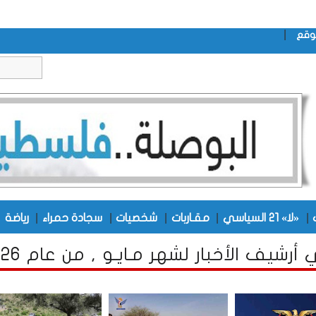
|
وقع
|
|
|
|
|
|
«لا» 21 السياسي
مقـاربات
شخصيات
سجادة حمراء
رياضة
رشيف الأخبار لشهر مـايـو , من عام 2026