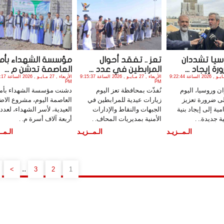
وسيا تشددان
تعز .. تفقد أحوال
مؤسسة الشهداء بأما
ة إيجاد ...
المرابطين في عدد ...
العاصمة تدشن م ...
الأربعاء , 27 مـايـو , 2026 الساعة 9:22:44
الأربعاء , 27 مـايـو , 2026 الساعة 9:15:37
الأربعاء , 27 مـا
PM
PM
 وروسيا، اليوم
نُفذّت بمحافظة تعز اليوم
دشنت مؤسسة الشهداء بأما
على ضرورة تعزيز
زيارات عيدية للمرابطين في
العاصمة اليوم، مشروع الا
مية إلى إيجاد بنية
الجبهات والنقاط والإدارات
العيدية، لأسر الشهداء، لعدد
ة جديدة.. .
الأمنية بمديريات المحاف. .
أربعة آلاف أسرة م. .
الـمــزيـد
الـمــزيـد
الـمــ
..
>
3
2
1