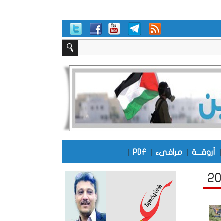
|
|
|
أروقـــة
مرافىء
PDF