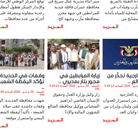
 التعبئة بالمربع
سير أبناء مديرية عيال سريح في
توقع المركز الوطني للأرصاد
مأرب وقيادات في
محافظة عمران قافلة عيدية
والإنذار المبكر هطول أمطار
محلية للمياه بأمانة
للمرابطين في جبهة مجزر
رعدية متفاوتة ومتفرقة على
شايخ من. .
بمحافظة مأرب وجبهة الج. .
أجزاء من عدة محافظات. .
الـمــزيـد
الـمــزيـد
الـمــ
ارجية تحذّر من
زيارة المرابطين في
وقفات في الحديدة
ع ...
محور بتار بمديري ...
تؤكد اليقظة الشعب
الجمعة , 29 مـايـو , 2026 الساعة 5:45:13
الجمعة , 29 مـايـو , 2026 الساعة 5:44:15
...
PM
الجمعة , 29 مـاي
ة الخارجية
زار وكيل وزارة العدل وحقوق
PM
 من استمرار العدوان
الإنسان القاضي ابراهيم
شهدت محافظة الحديدة، الي
ن ولبنان وإيران من
الضحياني ووكيل محافظة الضالع
وقفات حاشدة عقب صلاة
وكيان العد. .
للشؤون المالية والإدا. .
الجمعة ، تأكيداً ليقظة الشع
اليمني واستمرار موقفه . .
الـمــزيـد
الـمــزيـد
الـمــ