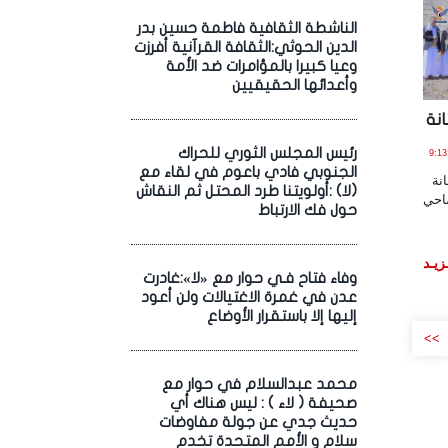
الناشطة الثقافية فاطمة حسين بدر
الدين الحوثي:الثقافة القرآنية أفرزت
وعيا كبيرا بالمؤامرات ضد الأمة
وأعدائها الحقيقيين
نة
رئيس المجلس الثوري للحراك
يـو , 2026 الساعة 9:13:17
الجنوبي فادي باعوم في لقاء مع
نة
(لا) :أولويتنا طرد المحتل ثم النقاش
ضاحي
حول فك الارتباط
زيـد
وفاء فتاح فـي حوار مع «لا»:غادرت
عدن في غمرة الاغتيالات ولن أعود
إليها إلا باستقرار الأوضاع
>>
محمد عبدالسلام في حوار مع
صحيفة ( لاء ) : ليس هناك أي
حديث جدي عن جولة مفاوضات
سلام و الأمم المتحدة تخدم