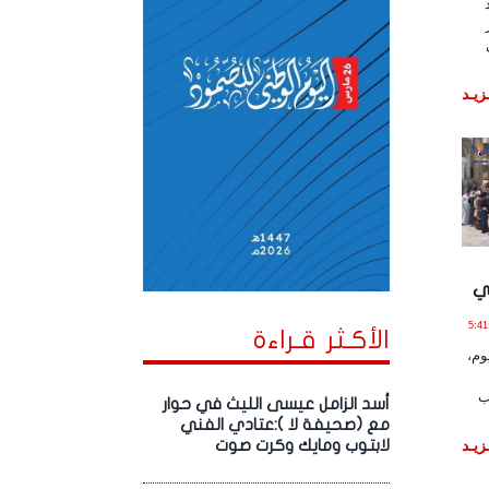
زيـد
ي
ـو , 2026 الساعة 5:41:48
الأكـثر قـراءة
وم،
ب
أسد الزامل عيسى الليث في حوار
مع (صحيفة لا ):عتادي الفني
زيـد
لابتوب ومايك وكرت صوت