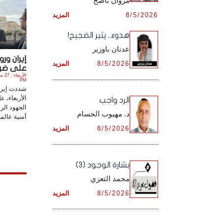
مروان ناصح
أرشيف شهر ديـسـمـبـر ,
8/5/2026
المزيد
أرشيف شهر نـوفـمـبـر ,
هدوءٌ.. يثير الضجيج!
أرشيف شهر ديـسـمـبـر ,
عدنان باوزير
إيران ور
8/5/2026
المزيد
على ضرور
PM
شددت إيران
الأربعاء، 
الرد واجب
الجهود الرا
د. مهيوب الحسام
أمنية عالمي
8/5/2026
المزيد
بشارة الوجود (3)
محمد التعزي
8/5/2026
المزيد