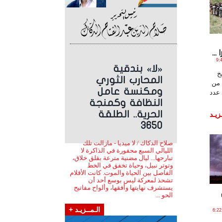
..
الساعة 9:41:07
«لا» بندقية
خ
المحارب الثوري
 من
ومكنسة عامل
عدد
النظافة وكمنجة
الحرية.. الطلقة
زيـد
3650
صلاح الدكاك / لا ميديا - مازالت تلك
الليالي السبع محفورة في الذاكرة لا
تبارحها... ليال مضنية مترعة بقلق خلاق،
وتوتر نبيل، وحياة تخفق في الخط
الفاصل بين الحياة والموت. كانت الأقلام
تشحذ لمعركة ليس بوسع أحد أن
يستشرف نهايتها وأفقها، وألواح مفاتيح
الحو ...
الـمــزيـد +
و , 2026 الساعة 6:22:48