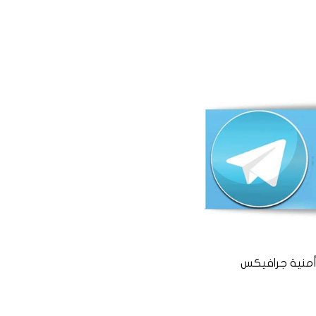
منية جرافيكس