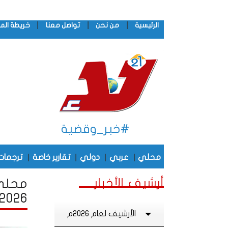
|
|
|
الرئيسية
من نحن
تواصل معنا
خريطة الم
#خبر_وقضية
|
|
|
|
محلي
عربي
دولي
تقارير خاصة
ترجمات
أرشيف الأخبار
محلي 
2026
الأرشيف لعام 2026م