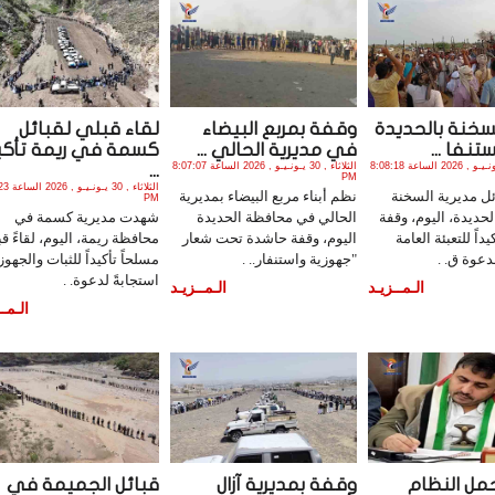
لسخنة بالحديدة
وقفة بمربع البيضاء
لقاء قبلي لقبائل
تنفا ...
في مديرية الحالي ...
كسمة في ريمة تأكي
الثلاثاء , 30 يـونـيـو , 2026 الساعة 8:08:18
الثلاثاء , 30 يـونـيـو , 2026 الساعة 8:07:07
...
PM
الثلاثاء , 0
ل مديرية السخنة
نظم أبناء مربع البيضاء بمديرية
PM
حديدة، اليوم، وقفة
الحالي في محافظة الحديدة
شهدت مديرية كسمة في
داً للتعبئة العامة
اليوم، وقفة حاشدة تحت شعار
محافظة ريمة، اليوم، لقاءً قبلي
دعوة ق. .
"جهوزية واستنفار.. .
مسلحاً تأكيداً للثبات والجهوز
استجابةً لدعوة. .
الـمــزيـد
الـمــزيـد
الـمــ
حمل النظام
وقفة بمديرية آزال
قبائل الجميمة في