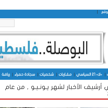
|
وقع
|
|
|
|
|
|
«لا» 21 السياسي
مقـاربات
شخصيات
سجادة حمراء
رياضة
أرشيف الأخبار لشهر يـونـيـو , من عام