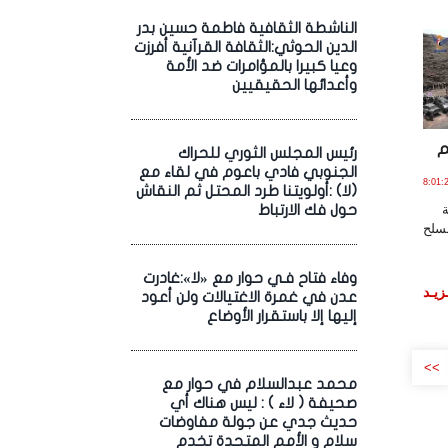
الناشطة الثقافية فاطمة حسين بدر
الدين الحوثي:الثقافة القرآنية أفرزت
وعيا كبيرا بالمؤامرات ضد الأمة
وأعدائها الحقيقيين
م
رئيس المجلس الثوري للحراك
الجنوبي فادي باعوم في لقاء مع
2 يـونـيـو , 2026 الساعة 8:01:20
(لا) :أولويتنا طرد المحتل ثم النقاش
حول فك الارتباط
سلح
وفاء فتاح فـي حوار مع «لا»:غادرت
زيـد
عدن في غمرة الاغتيالات ولن أعود
إليها إلا باستقرار الأوضاع
>>
محمد عبدالسلام في حوار مع
صحيفة ( لاء ) : ليس هناك أي
حديث جدي عن جولة مفاوضات
سلام و الأمم المتحدة تخدم