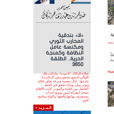
د
«لا» بندقية
المحارب الثوري
3 يـونـيـو , 2026 الساعة 8:04:23
ومكنسة عامل
النظافة وكمنجة
اً
الحرية.. الطلقة
ية،
3650
زيـد
صلاح الدكاك / لا ميديا - مازالت تلك
الليالي السبع محفورة في الذاكرة لا
تبارحها... ليال مضنية مترعة بقلق خلاق،
وتوتر نبيل، وحياة تخفق في الخط
الفاصل بين الحياة والموت. كانت الأقلام
تشحذ لمعركة ليس بوسع أحد أن
يستشرف نهايتها وأفقها، وألواح مفاتيح
الحو ...
الـمــزيـد +