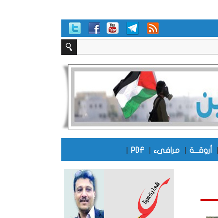
|
|
|
أروقـــة
مرافىء
PDF