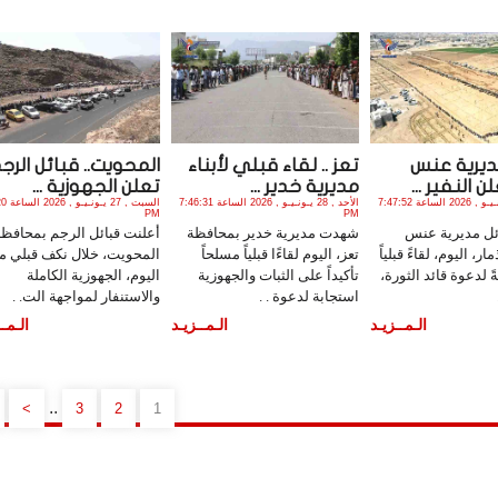
ديرية عنس
تعز .. لقاء قبلي لأبناء
المحويت.. قبائل الرج
لن النفير ...
مديرية خدير ...
تعلن الجهوزية ...
الأحد , 28 يـونـيـو , 2026 الساعة 7:47:52
الأحد , 28 يـونـيـو , 2026 الساعة 7:46:31
السبت , 7
PM
PM
ل مديرية عنس
شهدت مديرية خدير بمحافظة
أعلنت قبائل الرجم بمحافظة
، اليوم، لقاءً قبلياً
تعز، اليوم لقاءًا قبلياً مسلحاً
المحويت، خلال نكف قبلي م
ةً لدعوة قائد الثورة،
تأكيداً على الثبات والجهوزية
اليوم، الجهوزية الكاملة
استجابة لدعوة . .
والاستنفار لمواجهة الت. .
الـمــزيـد
الـمــزيـد
الـمــ
..
>
3
2
1