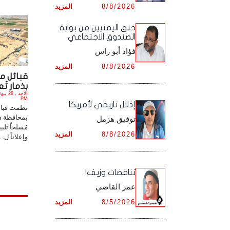
8/8/2026
المزيد
أرشيف شهر ديـسـمـبـر ,
أرشيف شهر نـوفـمـبـر ,
خنق اليمنيين من بوابة
الصندوق الاجتماعي
أرشيف شهر ديـسـمـبـر ,
فؤاد أبو راس
8/8/2026
المزيد
قبائل م
بذمار تُع
PM
إذلال تاريخي لأمريكا
نظمت قبائ
بمحافظة ذمار
توفيق هزمل
مُسلحاً تلبي
8/8/2026
المزيد
وإعلاناً ل. .
تناقضات وزيف!
عمر القاضي
8/5/2026
المزيد