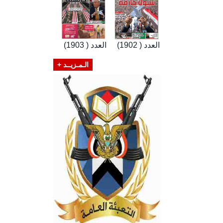
العدد ( 1902)
العدد ( 1903)
الـمـزيــد +