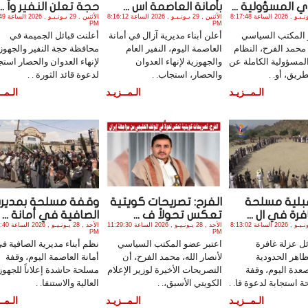
 المسؤولية ...
بأمانة العاصمة اس ...
حجة تعلن النفير وا ...
الأثنين , 29 يـونـيـو , 2026 الساعة 8:17:48
الأثنين , 29 يـونـيـو , 2026 الساعة 8:16:12
الأثنين , 29
PM
PM
المكتب السياسي
أعلن أبناء مديرية آزال في أمانة
أعلنت قبائل الجميمة في
ه محمد الفرح، النظام
العاصمة اليوم، النفير العام
محافظة حجة النفير والجهوز
لمسؤولية الكاملة عن
والجهوزية لإنهاء العدوان
لإنهاء العدوان والحصار استج
ريق، أو. .
والحصار، استجاب. .
لدعوة قائد الثورة . .
الـمــزيـد
الـمــزيـد
الـمــ
بلية مسلحة
الفرح: تصريحات كويتية
وقفة مسلحة بمديري
فرة في ال ...
تعكس تحولاً ف ...
الصافية في أمانة ...
الأثنين , 29 يـونـيـو , 2026 الساعة 8:13:02
الأحد , 28 يـونـيـو , 2026 الساعة 11:29:30
الأحد , 28 يـونـيـ
PM
PM
ل عزلة غافرة
اعتبر عضو المكتب السياسي
نظم أبناء مديرية الصافية ف
ظاهر الحدودية
لأنصار الله، محمد الفرح، أن
أمانة العاصمة اليوم، وقفة
عدة اليوم، وقفة
التصريحات الأخيرة لوزير الإعلام
مسلحة حاشدة إعلاناً للجهوز
ة استجابة لدعوة قا. .
الكويتي الأسبق،. .
العالية والاستنفا. .
الـمــزيـد
الـمــزيـد
الـمــ