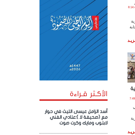
 يـونـيـو , 2026 الساعة 8:14:49
ية
ابة
زيـد
ة
الأكـثر قـراءة
و , 2026 الساعة 7:49:40
ي
أسد الزامل عيسى الليث في حوار
مع (صحيفة لا ):عتادي الفني
ية
لابتوب ومايك وكرت صوت
زيـد