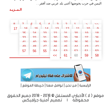
اليمن في حرب يخوضها أغنى بلد عربي ضد أفقر . .
الـمــزيـد
..
8
7
6
5
4
3
2
1
<
<<
17
16
15
14
13
12
11
10
9
25
24
23
22
21
20
19
18
33
32
31
30
29
28
27
26
41
40
39
38
37
36
35
34
49
48
47
46
45
44
43
42
57
56
55
54
53
52
51
50
>>
61
60
59
58
|
|
|
|
الرئيسية
من نحن
تواصل معنا
خريطة الموقع
موقع ( لا ) الأخباري المستقل © 2016 - 2018 جميع الحقوق
محفوظة | تصميم
أمنية جرافيكس