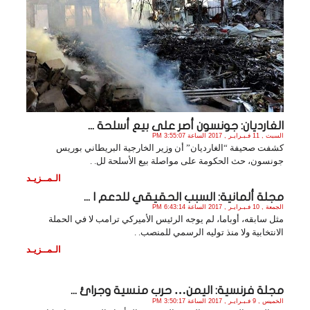
الغارديان: جونسون أصر على بيع أسلحة ...
السبت , 11 فـبـرايـر , 2017 الساعة 3:55:07 PM
كشفت صحيفة “الغارديان” أن وزير الخارجية البريطاني بوريس
جونسون، حث الحكومة على مواصلة بيع الأسلحة لل. .
الـمــزيـد
مجلة ألمانية: السبب الحقيقي للدعم ا ...
الجمعة , 10 فـبـرايـر , 2017 الساعة 6:43:14 PM
مثل سابقه، أوباما، لم يوجه الرئيس الأميركي ترامب لا في الحملة
الانتخابية ولا منذ توليه الرسمي للمنصب. .
الـمــزيـد
مجلة فرنسية: اليمن… حرب منسية وجرائ ...
الخميس , 9 فـبـرايـر , 2017 الساعة 3:50:17 PM