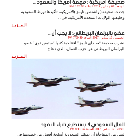
صحيفة أمريكية : مهمة أمريكا والسعود ...
الجمعة , 20 يـنـاير , 2017 الساعة 5:26:05 PM
جددت صحيفة ( واشنطن تايمز )الأمريكية، تأكيدها تورط السعودية
وحليفتها الولايات المتحدة الأمريكية، في . .
الـمــزيـد
عضو بالبرلمان البريطاني: لا يجب أن ...
الخميس , 19 يـنـاير , 2017 الساعة 7:09:39 PM
نشرت صحيفة “صنداي تايمز” افتتاحية كتبها “ستيفن توي” عضو
البرلمان البريطاني عن حزب العمال، الذي دعا ح. .
الـمــزيـد
المال السعودي لا يستطيع شراء النفوذ ...
الثلاثاء , 17 يـنـاير , 2017 الساعة 6:11:04 PM
ليس من المفاجأة أن تمتلك السعودية أسلحة أفضل من خصومها في