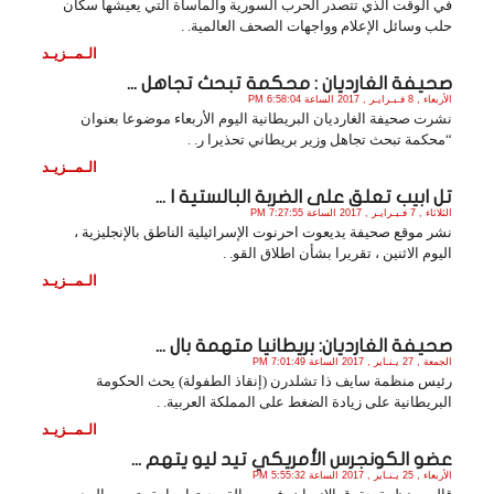
في الوقت الذي تتصدر الحرب السورية والمأساة التي يعيشها سكان
حلب وسائل الإعلام وواجهات الصحف العالمية. .
الـمــزيـد
صحيفة الغارديان : محكمة تبحث تجاهل ...
الأربعاء , 8 فـبـرايـر , 2017 الساعة 6:58:04 PM
نشرت صحيفة الغارديان البريطانية اليوم الأربعاء موضوعا بعنوان
“محكمة تبحث تجاهل وزير بريطاني تحذيرا ر. .
الـمــزيـد
تل ابيب تعلق على الضربة البالستية ا ...
الثلاثاء , 7 فـبـرايـر , 2017 الساعة 7:27:55 PM
نشر موقع صحيفة يديعوت احرنوت الإسرائيلية الناطق بالإنجليزية ،
اليوم الاثنين ، تقريرا بشأن اطلاق القو. .
الـمــزيـد
صحيفة الغارديان: بريطانيا متهمة بال ...
الجمعة , 27 يـنـاير , 2017 الساعة 7:01:49 PM
رئيس منظمة سايف ذا تشلدرن (إنقاذ الطفولة) يحث الحكومة
البريطانية على زيادة الضغط على المملكة العربية. .
الـمــزيـد
عضو الكونجرس الأمريكي تيد ليو يتهم ...
الأربعاء , 25 يـنـاير , 2017 الساعة 5:55:32 PM