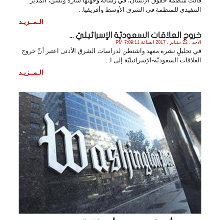
قالت منظمة حقوق الإنسان، في رسالة وجهتها سارة وتسن، المدير
التنفيذي للمنظمة في الشرق الأوسط وأفريقيا. .
الـمــزيـد
خروج العلاقات السعوديّة الإسرائيليّ ...
الأحد , 22 يـنـاير , 2017 الساعة 7:09:11 PM
في تحليلٍ نشره معهد واشنطن لدراسات الشرق الأدنى اعتبر أنّ خروج
العلاقات السعوديّة-الإسرائيليّة إلى ا. .
الـمــزيـد