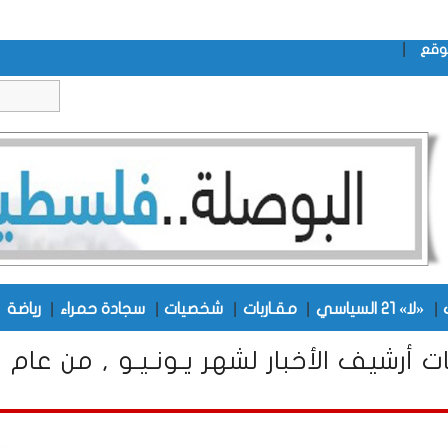
|
وقع
|
|
|
|
|
|
«لا» 21 السياسي
مقـاربات
شخصيات
سجادة حمراء
رياضة
ت أرشيف الأخبار لشهر يـونـيـو , من عام