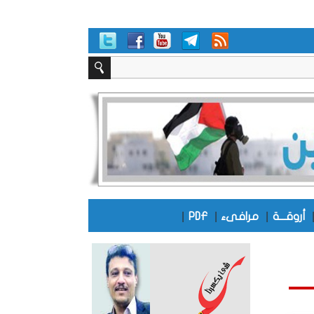
|
|
|
أروقـــة
مرافىء
PDF