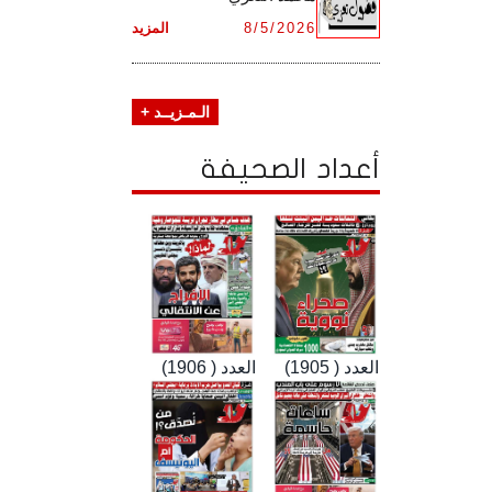
8/5/2026
المزيد
الـمـزيــد +
أعداد الصحيفة
العدد ( 1905)
العدد ( 1906)