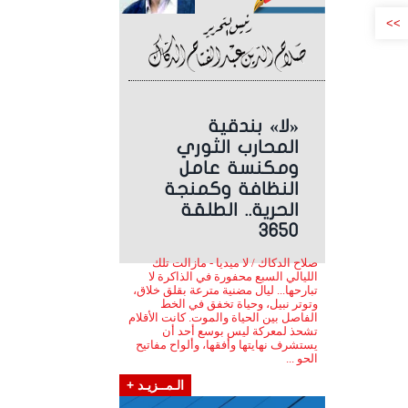
>>
«لا» بندقية
المحارب الثوري
ومكنسة عامل
النظافة وكمنجة
الحرية.. الطلقة
3650
صلاح الدكاك / لا ميديا - مازالت تلك
الليالي السبع محفورة في الذاكرة لا
تبارحها... ليال مضنية مترعة بقلق خلاق،
وتوتر نبيل، وحياة تخفق في الخط
الفاصل بين الحياة والموت. كانت الأقلام
تشحذ لمعركة ليس بوسع أحد أن
يستشرف نهايتها وأفقها، وألواح مفاتيح
الحو ...
الـمــزيـد +