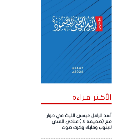
الأكـثر قـراءة
أسد الزامل عيسى الليث في حوار
مع (صحيفة لا ):عتادي الفني
لابتوب ومايك وكرت صوت