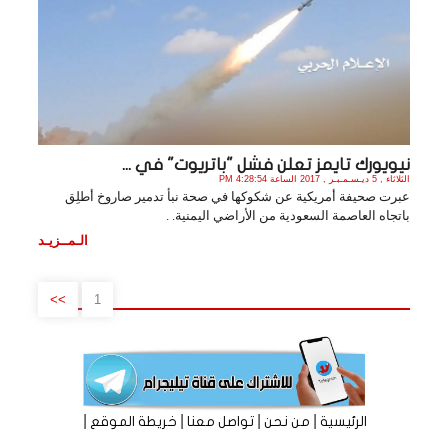
نيويورك تايمز تعلن فشل "باتريوت" في ...
الثلاثاء , 5 ديـسـمـبـر , 2017 الساعة 4:28:54 PM
عبرت صحيفة أمريكية عن شكوكها في صحة نبأ تدمير صاروخ أطلِق
باتجاه العاصمة السعودية من الأراضي اليمنية. .
الـمــزيـد
>>
1
|
|
|
|
الرئيسية
من نحن
تواصل معنا
خريطة الموقع