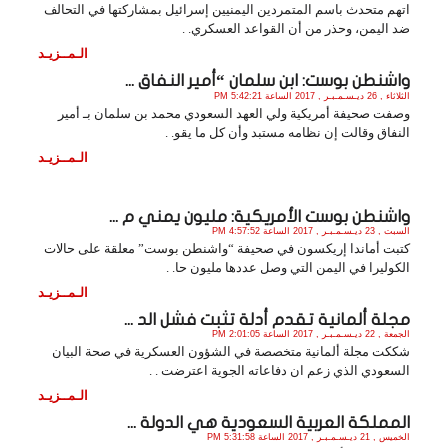
اتهم متحدث باسم المتمردين اليمنيين إسرائيل بمشاركتها في التحالف
ضد اليمن، وحذر من أن القواعد العسكري. .
الـمــزيـد
واشنطن بوست: ابن سلمان “أمير النفاق ...
الثلاثاء , 26 ديـسـمـبـر , 2017 الساعة 5:42:21 PM
وصفت صحيفة أمريكية ولي العهد السعودي محمد بن سلمان بـ أمير
النفاق وقالت إن نظامه مستبد وأن كل ما يقو. .
الـمــزيـد
واشنطن بوست الأمريكية: مليون يمني م ...
السبت , 23 ديـسـمـبـر , 2017 الساعة 4:57:52 PM
كتبت أماندا إريكسون في صحيفة “واشنطن بوست” معلقة على حالات
الكوليرا في اليمن التي وصل عددها مليون حا. .
الـمــزيـد
مجلة ألمانية تقدم أدلة تثبت فشل الد ...
الجمعة , 22 ديـسـمـبـر , 2017 الساعة 2:01:05 PM
شككت مجلة ألمانية متخصصة في الشؤون العسكرية في صحة البيان
السعودي الذي زعم ان دفاعاته الجوية اعترضت . .
الـمــزيـد
المملكة العربية السعودية هي الدولة ...
الخميس , 21 ديـسـمـبـر , 2017 الساعة 5:31:58 PM