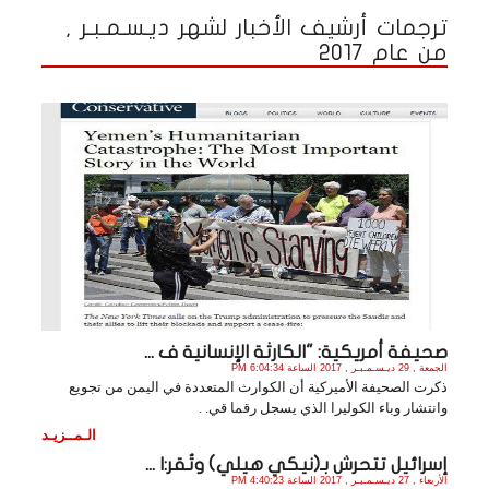
ترجمات أرشيف الأخبار لشهر ديـسـمـبـر ,
من عام 2017
صحيفة أمريكية: "الكارثة الإنسانية ف ...
الجمعة , 29 ديـسـمـبـر , 2017 الساعة 6:04:34 PM
ذكرت الصحيفة الأميركية أن الكوارث المتعددة في اليمن من تجويع
وانتشار وباء الكوليرا الذي يسجل رقما قي. .
الـمــزيـد
إسرائيل تتحرش بـ(نيكي هيلي) وتُقر:ا ...
الأربعاء , 27 ديـسـمـبـر , 2017 الساعة 4:40:23 PM