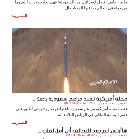
ما من حليف أفضل لإسرائيل من السعودية؛ فهي تحارب حزب الله, وما
من دولة في العالم بما فيها الولايات ال. .
الـمــزيـد
مجلة أمريكية تفند مزاعم سعودية باعت ...
الخميس , 21 ديـسـمـبـر , 2017 الساعة 3:59:50 PM
فندت مجلة أمريكية مزاعم سعودية باعتراض صاروخ يمني أطلق على
قصر اليمامة الملكي في الرياض الثلاثاء الم. .
الـمــزيـد
هاآرتس: لـم يعد للتحالف أي أمل لقلب ...
الجمعة , 15 ديـسـمـبـر , 2017 الساعة 4:47:46 PM