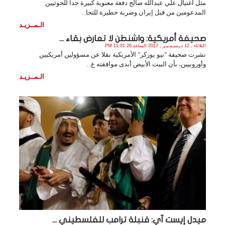
مثل اغتيال علي عبدالله صالح دفعة معنوية كبيرة جداً للحوثيين
المدعومين من قبل إيران وضربة خطيرة للتحا. .
الـمــزيـد
صحيفة أمريكية: واشنطن لا تعارض بقاء ...
الثلاثاء , 12 ديـسـمـبـر , 2017 الساعة 11:01:26 PM
نشرت صحيفة "نيو يوركر" الأمريكية نقلا عن مسؤولين أمريكيين
وأوروبيين، بأن البيت الأبيض أبدى موافقته ع. .
الـمــزيـد
ميدل إيست آي: قنبلة ترامب للفلسطيني ...