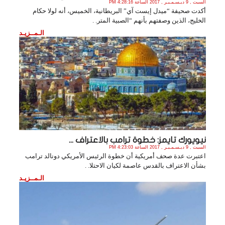
السبت , 9 ديـسـمـبـر , 2017 الساعة 4:28:16 PM
أكدت صحيفة “ميدل إيست آي” البريطانية، الخميس، أنه لولا حكام
الخليج، الذين وصفتهم بأنهم “الصبية المتر. .
الـمــزيـد
نيويورك تايمز: خطوة ترامب بالاعتراف ...
السبت , 9 ديـسـمـبـر , 2017 الساعة 4:23:03 PM
اعتبرت عدة صحف أمريكية أن خطوة الرئيس الأمريكي دونالد ترامب
بشأن الاعتراف بالقدس عاصمة لكيان الاحتلا. .
الـمــزيـد