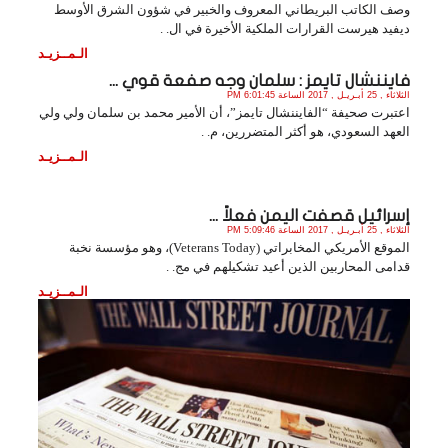
وصف الكاتب البريطاني المعروف والخبير في شؤون الشرق الأوسط
ديفيد هيرست القرارات الملكية الأخيرة في ال. .
الـمــزيـد
فايننشال تايمز : سلمان وجه صفعة قوي ...
الثلاثاء , 25 أبـريـل , 2017 الساعة 6:01:45 PM
اعتبرت صحيفة “الفايننشال تايمز”، أن الأمير محمد بن سلمان ولي ولي
العهد السعودي، هو أكثر المتضررين، م. .
الـمــزيـد
إسرائيل قصفت اليمن فعلاً ...
الثلاثاء , 25 أبـريـل , 2017 الساعة 5:09:46 PM
الموقع الأمريكي المخابراتي (Veterans Today)، وهو مؤسسة نخبة
قدامى المحاربين الذين أعيد تشكيلهم في مج. .
الـمــزيـد