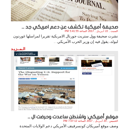
صحيفة أمريكية تكشف عن دعم امريكي جد ...
السبت , 22 أبـريـل , 2017 الساعة 5:41:55 PM
نشرت صحيفة وول ستريت جورنال الامريكية تقريرا لمراسلها غوردون
لبولد، يقول فيه إن وزير الحرب الأمريكي . .
الـمــزيـد
موقع أمريكي: واشنطن ساعدت وحرضت ال ...
الخميس , 20 أبـريـل , 2017 الساعة 7:07:12 PM
وصف موقع أميريكان كونسرفيتف الأمريكي دعم الولايات المتحدة