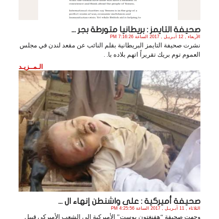
صحيفة التايمز : بريطانيا متورطة بجر ...
الأربعاء , 12 أبـريـل , 2017 الساعة 7:16:26 PM
نشرت صحيفة التايمز البريطانية بقلم النائب عن مقعد لندن في مجلس
العموم توم بريك تقريراً اتهم بلاده با. .
الـمــزيـد
صحيفة أميركية : على واشنطن إنهاء ال ...
الثلاثاء , 11 أبـريـل , 2017 الساعة 4:25:56 PM
وجهت صحيفة “هفنغتون بوست” الأميركية إلى الشعب الأميركي قبيل