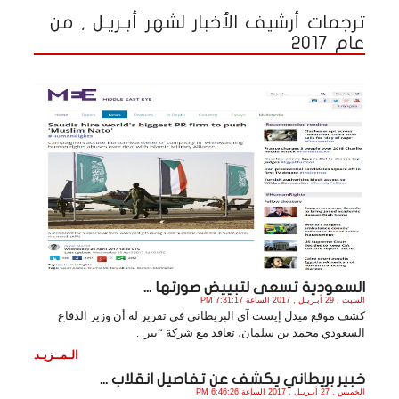
ترجمات أرشيف الأخبار لشهر أبـريـل , من
عام 2017
السعودية تسعى لتبييض صورتها ...
السبت , 29 أبـريـل , 2017 الساعة 7:31:17 PM
كشف موقع ميدل إيست آي البريطاني في تقرير له أن وزير الدفاع
السعودي محمد بن سلمان، تعاقد مع شركة “بير. .
الـمــزيـد
خبير بريطاني يكشف عن تفاصيل انقلاب ...
الخميس , 27 أبـريـل , 2017 الساعة 6:46:26 PM