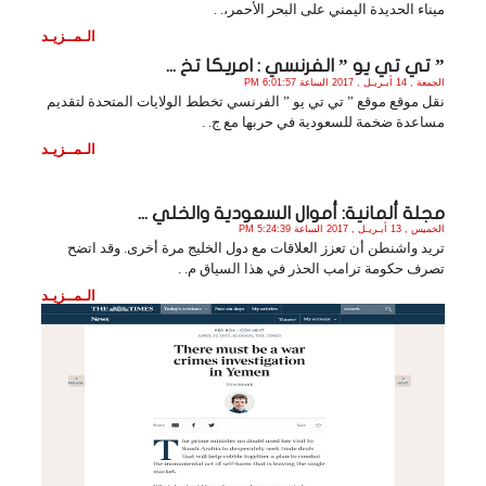
ميناء الحديدة اليمني على البحر الأحمر،. .
الـمــزيـد
” تي تي يو ” الفرنسي : امريكا تخ ...
الجمعة , 14 أبـريـل , 2017 الساعة 6:01:57 PM
نقل موقع موقع ” تي تي يو ” الفرنسي تخطط الولايات المتحدة لتقديم
مساعدة ضخمة للسعودية في حربها مع ج. .
الـمــزيـد
مجلة ألمانية: أموال السعودية والخلي ...
الخميس , 13 أبـريـل , 2017 الساعة 5:24:39 PM
تريد واشنطن أن تعزز العلاقات مع دول الخليج مرة أخرى. وقد اتضح
تصرف حكومة ترامب الحذر في هذا السياق م. .
الـمــزيـد