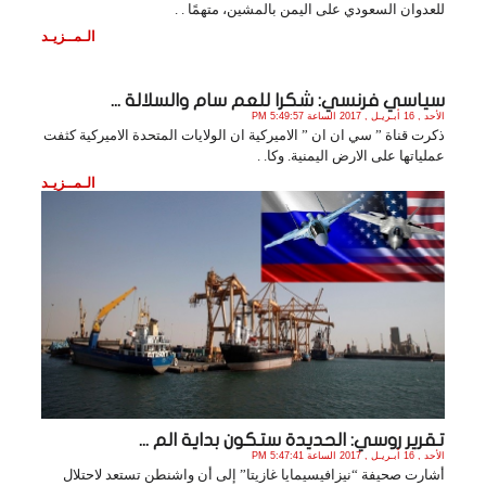
للعدوان السعودي على اليمن بالمشين، متهمًا . .
الـمــزيـد
سياسي فرنسي: شكرا للعم سام والسلالة ...
الأحد , 16 أبـريـل , 2017 الساعة 5:49:57 PM
ذكرت قناة ” سي ان ان ” الاميركية ان الولايات المتحدة الاميركية كثفت
عملياتها على الارض اليمنية. وكا. .
الـمــزيـد
تقرير روسي: الحديدة ستكون بداية الم ...
الأحد , 16 أبـريـل , 2017 الساعة 5:47:41 PM
أشارت صحيفة “نيزافيسيمايا غازيتا” إلى أن واشنطن تستعد لاحتلال