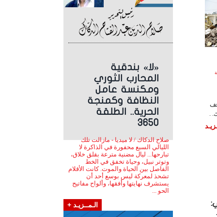
«لا» بندقية
لساعة
المحارب الثوري
ومكنسة عامل
النظافة وكمنجة
قف
الحرية.. الطلقة
 .
3650
زيـد
صلاح الدكاك / لا ميديا - مازالت تلك
الليالي السبع محفورة في الذاكرة لا
تبارحها... ليال مضنية مترعة بقلق خلاق،
وتوتر نبيل، وحياة تخفق في الخط
الفاصل بين الحياة والموت. كانت الأقلام
تشحذ لمعركة ليس بوسع أحد أن
يستشرف نهايتها وأفقها، وألواح مفاتيح
الحو ...
:
الـمــزيـد +