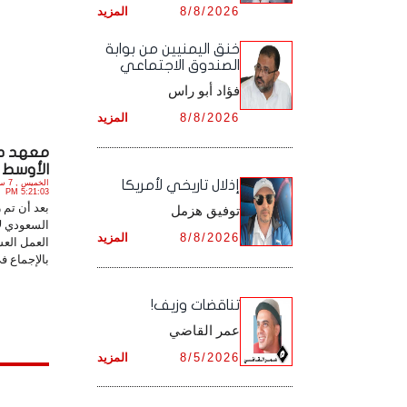
8/8/2026
المزيد
أرشيف شهر ديـسـمـبـر ,
أرشيف شهر نـوفـمـبـر ,
خنق اليمنيين من بوابة
الصندوق الاجتماعي
أرشيف شهر ديـسـمـبـر ,
فؤاد أبو راس
8/8/2026
المزيد
معهد در
الأوسط 
إذلال تاريخي لأمريكا
5:21:03 PM
بعد أن تم
توفيق هزمل
السعودي ل
8/8/2026
المزيد
العمل الع
بالإجماع في
تناقضات وزيف!
عمر القاضي
8/5/2026
المزيد