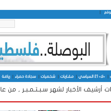
|
وقع
|
|
|
|
|
|
«لا» 21 السياسي
مقـاربات
شخصيات
سجادة حمراء
رياضة
ت أرشيف الأخبار لشهر سـبـتـمـبـر , من عا