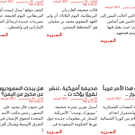
الثلاثاء , 19 سـبـتـمـبـر , 2017 الساعة
السبت , 16 سـبـتـمـبـر , 2017 ا
5:18:32 PM
5:44:37 PM
الخميس , 21 سـبـتـمـبـر , 2017 الساعة
قالت صحيفة الغارديان
كشف موقع "ميدل إيست آي
لتي أحالت اليمن إلى
البريطانية، اليوم الثلاثاء، أن ولي
البريطاني، اليوم الجمعة، ع
 عامين هي أساس
العهد السعوي محمد بن سلمان
تسريبات جديدة لرسائل الس
؛ حيث يقتل فيها
هو "المخطط للمستن. .
الإماراتي في واشنطن،. .
يتم قصفهم . .
الـمــزيـد
الـمــ
الـمــزيـد
ذا الأمر غريباً:
صحيفة أمريكية ..تنشر
هل يبحث السعوديون
 ...
تقريرًا يؤكد ت ...
عن مخرج من اليمن؟ ..
الأربعاء , 13 سـبـتـمـبـر , 2017 الساعة
الأثنين , 11 سـبـتـمـبـر , 2017 الساعة
الأحد , 10 سـبـتـمـبـر , 2017 الساعة
6:00:07 PM
6:11:32 PM
ة المعدات العسكرية
أسدل تقرير نشرته صحيفة
في جنيف، قال محمد علي
واستمرار انعدام
“نيويورك بوست” الأمريكية
النسور، رئيس مكتب الأمم
م بين كوريا الشمالية
الستار عن معلومات جديدة حول
المتحدة لحقوق الإنسان في
وب. .
تورط الحكومة السعودية في. .
الشرق الأوسط وشمال أفريق
إ. .
الـمــزيـد
الـمــزيـد