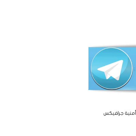
منية جرافيكس