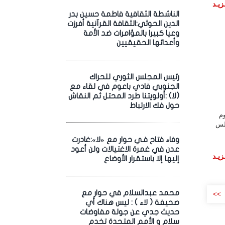
زيـد
الناشطة الثقافية فاطمة حسين بدر
الدين الحوثي:الثقافة القرآنية أفرزت
وعيا كبيرا بالمؤامرات ضد الأمة
وأعدائها الحقيقيين
رئيس المجلس الثوري للحراك
الجنوبي فادي باعوم في لقاء مع
(لا) :أولويتنا طرد المحتل ثم النقاش
حول فك الارتباط
م
جلس
وفاء فتاح فـي حوار مع «لا»:غادرت
عدن في غمرة الاغتيالات ولن أعود
زيـد
إليها إلا باستقرار الأوضاع
محمد عبدالسلام في حوار مع
>>
صحيفة ( لاء ) : ليس هناك أي
حديث جدي عن جولة مفاوضات
سلام و الأمم المتحدة تخدم