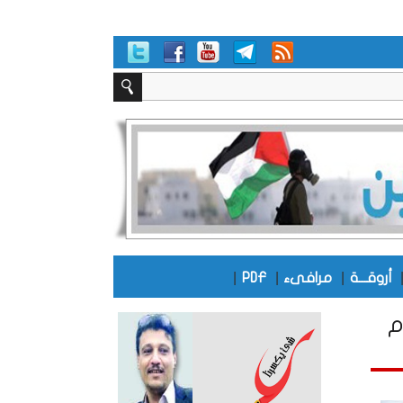
|
|
|
أروقـــة
مرافىء
PDF
م