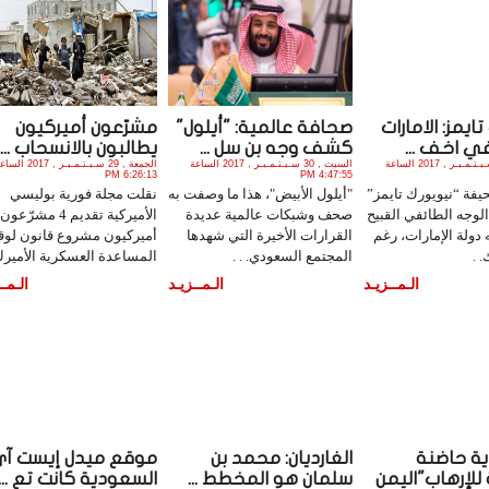
ايمز: الامارات
صحافة عالمية: "أيلول"
مشرّعون أميركيون
 اخف ...
كشف وجه بن سل ...
يطالبون بالانسحاب ...
السبت , 30 سـبـتـمـبـر , 2017 الساعة
السبت , 30 سـبـتـمـبـر , 2017 الساعة
الجمعة , 29 سـبـتـمـبـر , 2017 ا
6:26:13 PM
4:47:55 PM
ة “نيويورك تايمز”
"أيلول الأبيض"، هذا ما وصفت به
نقلت مجلة فورية بوليسي
الوجه الطائفي القبيح
صحف وشبكات عالمية عديدة
الأميركية تقديم 4 مشرّعون
 دولة الإمارات، رغم
القرارات الأخيرة التي شهدها
أميركيون مشروع قانون لو
. .
المجتمع السعودي. . .
المساعدة العسكرية الأميرك.
الـمــزيـد
الـمــزيـد
الـمــ
ة حاضنة
الغارديان: محمد بن
موقع ميدل إيست آي
للإرهاب"اليمن
سلمان هو المخطط ...
السعودية كانت تع ...