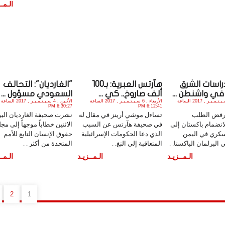
الـمــ
اسات الشرق
هآرتس العبرية: بـ100
"الغارديان": التحالف
في واشنطن ...
ألف صاروخ.. كي ...
السعودي مسؤول ...
الخميس , 7 سـبـتـمـبـر , 2017 الساعة
الأربعاء , 6 سـبـتـمـبـر , 2017 الساعة
الأثنين , 4 سـبـتـمـبـر , 2017 الساعة
6:30:27 PM
6:12:41 PM
 رفض الطلب
تساءل موشي أرينز في مقال له
نشرت صحيفة الغارديان اليو
انضمام باكستان إلى
في صحيفة هآرتس عن السبب
الاثنين خطاباً موجهاً إلى م
سكري في اليمن
الذي دعا الحكومات الإسرائيلية
حقوق الإنسان التابع للأمم
 البرلمان الباكستا. .
المتعاقبة إلى التغ. .
المتحدة من أكثر . .
الـمــزيـد
الـمــزيـد
الـمــ
2
1