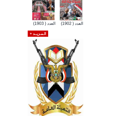
العدد ( 1902)
العدد ( 1903)
الـمـزيــد +