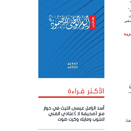
لساعة
"
ن
فير
زيـد
الأكـثر قـراءة
.
أسد الزامل عيسى الليث في حوار
مع (صحيفة لا ):عتادي الفني
لابتوب ومايك وكرت صوت
يا،