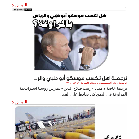
الـمــزيـد
ترجمــة |هل تكسب موسكو أبو ظبي والر ...
الجمعة , 23 أغـسـطـس , 2019 الساعة 7:00:34 PM
ترجمة خاصة لا ميديا / زينب صلاح الدين - تمارس روسيا استراتيجية
المراوغة في اليمن كي تحافظ على الف. .
الـمــزيـد