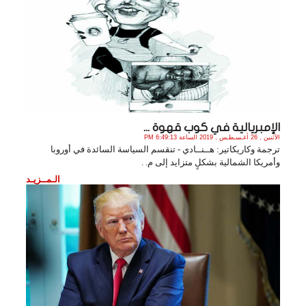
الإمبريالية في كوب قهوة ...
الأثنين , 26 أغـسـطـس , 2019 الساعة 6:49:13 PM
ترجمة وكاريكاتير: هــنــادي - تنقسم السياسة السائدة في أوروبا
وأمريكا الشمالية بشكلٍ متزايد إلى م. .
الـمــزيـد