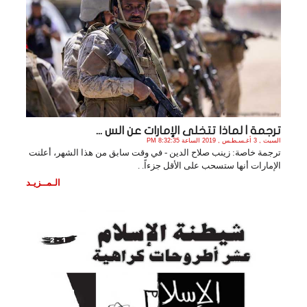
ترجمة | لماذا تتخلى الإمارات عن الس ...
السبت , 3 أغـسـطـس , 2019 الساعة 8:32:35 PM
ترجمة خاصة: زينب صلاح الدين - في وقت سابق من هذا الشهر، أعلنت
الإمارات أنها ستسحب على الأقل جزءاً. .
الـمــزيـد