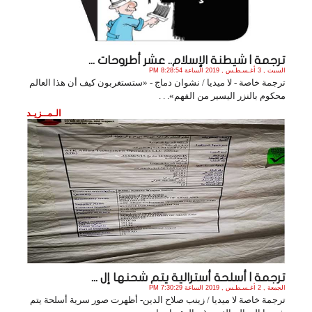
ترجمة | شيطنة الإسلام.. عشر أطروحات ...
السبت , 3 أغـسـطـس , 2019 الساعة 8:28:54 PM
ترجمة خاصة - لا ميديا / نشوان دماج - «ستستغربون كيف أن هذا العالم
محكوم بالنزر اليسير من الفهم». . .
الـمــزيـد
ترجمة | أسلحة أسترالية يتم شحنها إل ...
الجمعة , 2 أغـسـطـس , 2019 الساعة 7:30:29 PM
ترجمة خاصة لا ميديا / زينب صلاح الدين- أظهرت صور سرية أسلحة يتم