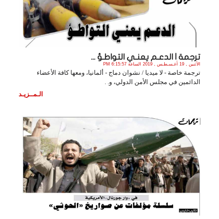
ترجمة | الدعـم يعنـي التواطـؤ ...
الأثنين , 19 أغـسـطـس , 2019 الساعة 6:15:57 PM
ترجمة خاصة - لا ميديا / نشوان دماج - ألمانيا، ومعها كافة الأعضاء
الدائمين في مجلس الأمن الدولي، و. .
الـمــزيـد