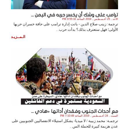
ترامب على وشك أن يخسر حربه في اليمن ...
الأحد , 25 أغـسـطـس , 2019 الساعة 9:55:32 PM
ترجمة: زينب صلاح الدين - باتت إدارة ترامب على حافة خسران حربها
الأولى؛ فهل ستعترف بذلك؟ بدأت حرب. .
الـمــزيـد
مع أحداث الجنوب وفقدان أداتها «هادي ...
السبت , 24 أغـسـطـس , 2019 الساعة 7:10:49 PM
ترجمـة: محمد زبيبة / لا ميديا- يشكل استيلاء الانفصاليين الجنوبيين على
عدن هزيمة كبيرة للحملة الس. .