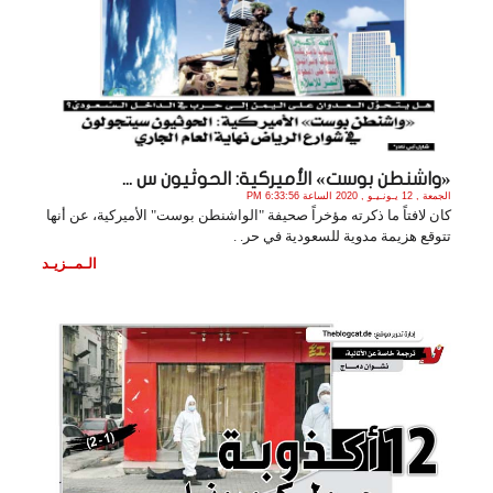
«واشنطن بوست» الأميركية: الحوثيون س ...
الجمعة , 12 يـونـيـو , 2020 الساعة 6:33:56 PM
كان لافتاً ما ذكرته مؤخراً صحيفة "الواشنطن بوست" الأميركية، عن أنها
تتوقع هزيمة مدوية للسعودية في حر. .
الـمــزيـد