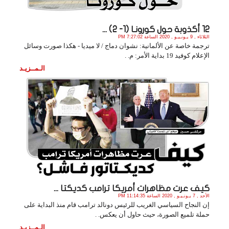
12 أكذوبة حول كورونـا (1- 2) ...
الثلاثاء , 9 يـونـيـو , 2020 الساعة 7:27:02 PM
ترجمة خاصة عن الألمانية: نشوان دماج / لا ميديا - هكذا صورت وسائل
الإعلام كوفيد 19 بداية الأمر: م. .
الـمــزيـد
كيف عرت مظاهرات أمريكا ترامب كديكتا ...
الأحد , 7 يـونـيـو , 2020 الساعة 11:14:35 PM
إن النجاح السياسي الغريب للرئيس دونالد ترامب قام منذ البداية على
حملة تلميع الصورة، حيث حاول أن يعكس. .
الـمــزيـد