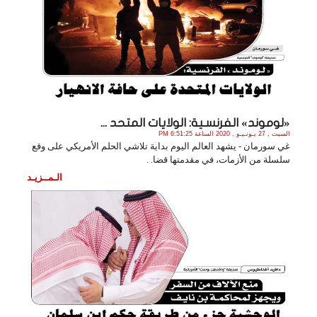
«لوموند» الفرنسـية: الولايات المتحد ...
السبت , 27 يـونـيـو , 2020 الساعة 6:51:25 PM
غي سورمان - يشهد العالم اليوم بداية تلاشي الحلم الأمريكي على وقع
سلسلة من الأزمات، في مقدمتها قضا. .
الـمــزيـد