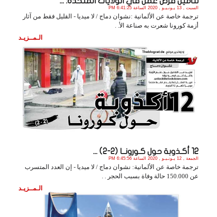
لتأمين فرص عمل في الولايات المتحدة: ...
السبت , 13 يـونـيـو , 2020 الساعة 6:41:25 PM
ترجمة خاصة عن الألمانية :نشوان دماج / لا ميديا - القليل فقط من آثار
أزمة كورونا شعرت به صناعة الأ. .
الـمــزيـد
12 أكـذوبة حول كـورونــا (2-2) ...
الجمعة , 12 يـونـيـو , 2020 الساعة 6:45:56 PM
ترجمة خاصة عن الألمانية: نشوان دماج / لا ميديا - إن العدد المتسرب
عن 150.000 حالة وفاة بسبب الحجر . .
الـمــزيـد