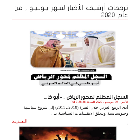
ترجمات أرشيف الأخبار لشهر يـونـيـو , من
عام 2020
السجل المظلم لمحور الرياض .. «أبو ظ ...
الأثنين , 29 يـونـيـو , 2020 الساعة 7:28:36 PM
أدى الربيع العربي خلال الفترة (2010 ـ 2011) إلى شروخ سياسية
وجيوسياسية. وتتعلق الانقسامات السياسية ب. .
الـمــزيـد