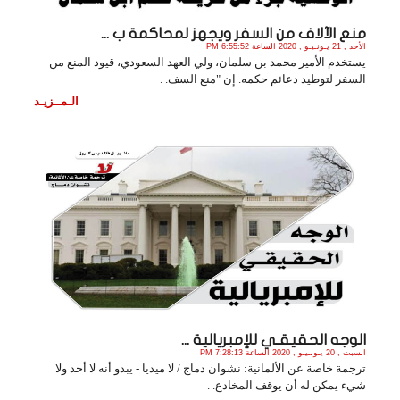
منع الآلاف من السفر ويجهز لمحاكمة ب ...
الأحد , 21 يـونـيـو , 2020 الساعة 6:55:52 PM
يستخدم الأمير محمد بن سلمان، ولي العهد السعودي، قيود المنع من
السفر لتوطيد دعائم حكمه. إن "منع السف. .
الـمــزيـد
الوجه الحقيقـي للإمبريالية ...
السبت , 20 يـونـيـو , 2020 الساعة 7:28:13 PM
ترجمة خاصة عن الألمانية: نشوان دماج / لا ميديا - يبدو أنه لا أحد ولا
شيء يمكن له أن يوقف المخادع. .