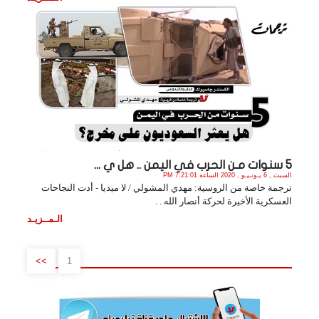
5 سنوات مـن الحرب في اليمن .. هل ي ...
السبت , 6 يـونـيـو , 2020 الساعة 7:21:01 PM
ترجمة خاصة من الروسية: مهدي المشولي / لا ميديا - أدت النجاحات
العسكرية الأخيرة لحركة أنصار الله . .
الـمــزيـد
>>
1