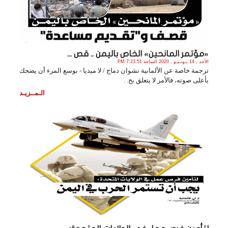
«مؤتمر المانحين» الخاص باليمن .. قص ...
الأحد , 14 يـونـيـو , 2020 الساعة 7:23:51 PM
ترجمة خاصة عن الألمانية نشوان دماج / لا ميديا - بوسع المرء أن يضحك
بأعلى صوته، فالأمر لا يتعلق بح. .
الـمــزيـد