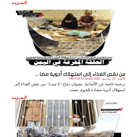
الـمــزيـد
من نقص الغذاء إلى استهلاك أدوية مضا ...
الأثنين , 15 يـونـيـو , 2020 الساعة 6:54:57 PM
ترجمة خاصة عن الألمانية: نشوان دماج / لا ميديا - من نقص الغذاء إلى
استهلاك أدوية مضادة للجوع، تست. .
الـمــزيـد