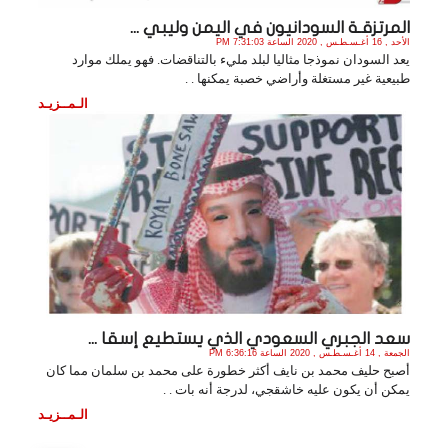
المرتزقـة السودانيون في اليمن وليبي ...
الأحد , 16 أغـسـطـس , 2020 الساعة 7:31:03 PM
يعد السودان نموذجا مثاليا لبلد مليء بالتناقضات. فهو يملك موارد
طبيعية غير مستغلة وأراضي خصبة يمكنها . .
الـمــزيـد
سعد الجبري السعودي الذي يستطيع إسقا ...
الجمعة , 14 أغـسـطـس , 2020 الساعة 6:36:16 PM
أصبح حليف محمد بن نايف أكثر خطورة على محمد بن سلمان مما كان
يمكن أن يكون عليه خاشقجي، لدرجة أنه بات . .
الـمــزيـد