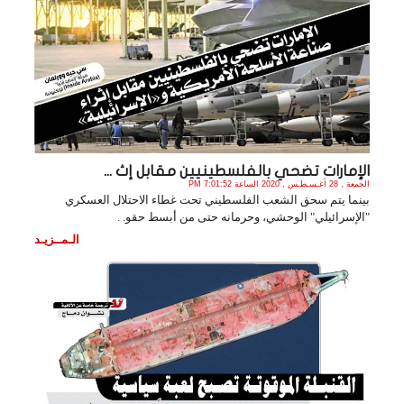
الإمارات تضحي بالفلسطينيين مقابل إث ...
الجمعة , 28 أغـسـطـس , 2020 الساعة 7:01:52 PM
بينما يتم سحق الشعب الفلسطيني تحت غطاء الاحتلال العسكري
"الإسرائيلي" الوحشي، وحرمانه حتى من أبسط حقو. .
الـمــزيـد