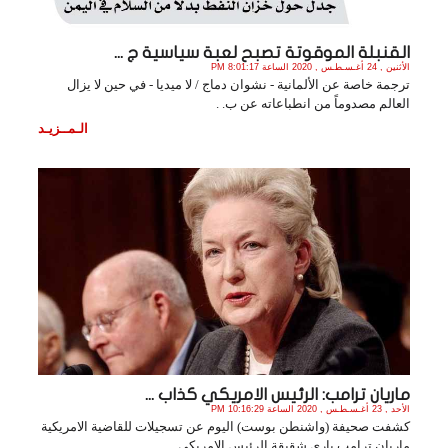
القنبلة الموقوتة تصبح لعبة سياسية ج ...
الأثنين , 24 أغـسـطـس , 2020 الساعة 8:01:17 PM
ترجمة خاصة عن الألمانية - نشوان دماج / لا ميديا - في حين لا يزال
العالم مصدوماً من انطباعاته عن ب. .
الـمــزيـد
ماريان ترامب: الرئيس الامريكي كذاب ...
الأحد , 23 أغـسـطـس , 2020 الساعة 10:16:29 PM
كشفت صحيفة (واشنطن بوست) اليوم عن تسجيلات للقاضية الامريكية
ماريان ترامب باري شقيقة الرئيس الامريكي . .