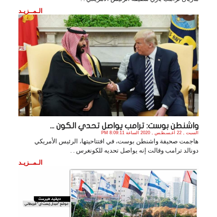
الـمــزيـد
واشنطن بوست: ترامب يواصل تحدي الكون ...
السبت , 22 أغـسـطـس , 2020 الساعة 8:09:11 PM
هاجمت صحيفة واشنطن بوست، في افتتاحيتها، الرئيس الأمريكي
دونالد ترامب وقالت إنه يواصل تحديه للكونغرس . .
الـمــزيـد