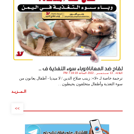
لقاح ضد المعاناة:وباء سوء التغذية ف ...
الثلاثاء , 13 سـبـتـمـبـر , 2022 الساعة 7:19:19 PM
ترجمة خاصة لـ «لا»: زينب صلاح الدين / لا ميديا - أطفال يعانون من
سوء التغذية وأطفال متخلفون يحيطون . .
الـمــزيـد
>>