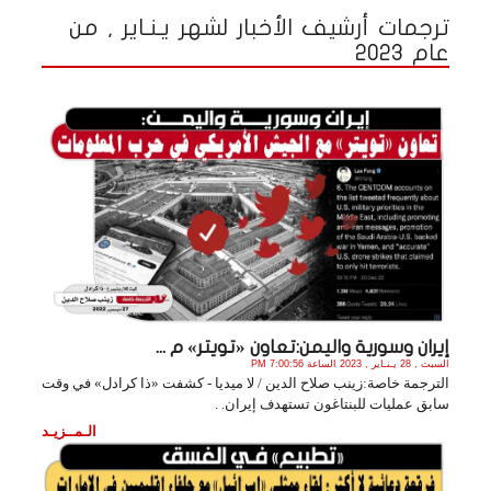
ترجمات أرشيف الأخبار لشهر يـنـاير , من
عام 2023
إيران وسورية واليمن:تعاون «تويتر» م ...
السبت , 28 يـنـاير , 2023 الساعة 7:00:56 PM
الترجمة خاصة:زينب صلاح الدين / لا ميديا - كشفت «ذا كرادل» في وقت
سابق عمليات للبنتاغون تستهدف إيران. .
الـمــزيـد