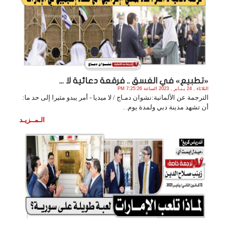
«تطبيع» في الغسق .. فرقعة دعائية لا ...
الثلاثاء , 24 يـنـاير , 2023 الساعة 7:25:26 PM
الترجمة عن الألمانية:نشوان دمـاج / لا ميديا - أمر يبدو مثيرا إلى حد ما:
أن تشهد مدينة دبي ولمدة يوم. .
الـمــزيـد