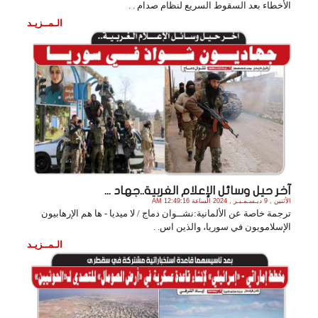
الأخطاء بعد السقوط السريع لنظام صدام . .
الـمــزيـد
آخر حيل وسائل الإعلام الغربية..جهاد ...
الأثنين , 9 ديـسـمـبـر , 2024 الساعة 12:49:16 AM
ترجمة خاصة عن الألمانية:نشــوان دماج / لا ميديا - ها هم الإرهابيون
الإسلامويون في سوريا، والذين اس. .
الـمــزيـد