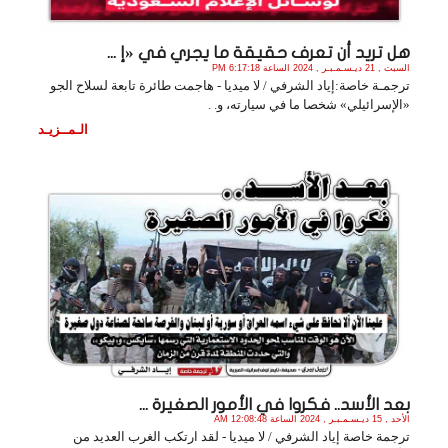
هل تريد أن تعرف حقيقة ما يجري في «إ ...
السبت , 21 ديـسـمـبـر , 2024 الساعة 6:17:18 PM
ترجمـة خاصة:إياد الشرفي / لا ميديا - هاجمت طائرة تابعة لسلاح الجو
«الإسرائيلي» شخصا ما في سيارته، و. .
الـمــزيـد
بعد الأسد.. فكروا في الأمور الصغيرة ...
الأحد , 15 ديـسـمـبـر , 2024 الساعة 12:08:48 AM
ترجمة خاصة إياد الشرفي / لا ميديا - لقد ارتكب الغرب العديد من