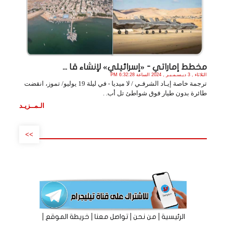
مخطط إماراتي - «إسرائيلي» لإنشاء قا ...
الثلاثاء , 3 ديـسـمـبـر , 2024 الساعة 6:32:28 PM
ترجمة خاصة إيـاد الشرفـي / لا ميديا - في ليلة 19 يوليو/ تموز، انقضت
طائرة بدون طيار فوق شواطئ تل أب. .
الـمــزيـد
>>
|
|
|
|
الرئيسية
من نحن
تواصل معنا
خريطة الموقع