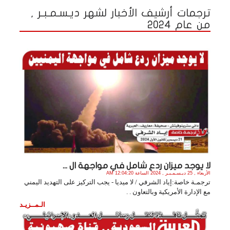
ترجمات أرشيف الأخبار لشهر ديـسـمـبـر ,
من عام 2024
لا يوجد ميزان ردع شامل في مواجهة ال ...
الأربعاء , 25 ديـسـمـبـر , 2024 الساعة 12:04:20 AM
ترجمـة خاصة:إياد الشرفي / لا ميديا - يجب التركيز على التهديد اليمني
مع الإدارة الأمريكية وبالتعاون . .
الـمــزيـد