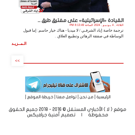
القيادة «الإسرائيلية» على مفترق طرق ...
الثلاثاء , 4 يـونـيـو , 2024 الساعة 8:13:49 PM
ترجمة خاصة:إياد الشرفـي / لا ميديا - هناك خيار حاسم: إما قبول
الوساطة في صفقة الرهائن وتطبيع العلاق. .
الـمــزيـد
>>
|
|
|
|
الرئيسية
من نحن
تواصل معنا
خريطة الموقع
موقع ( لا ) الأخباري المستقل © 2016 - 2018 جميع الحقوق
محفوظة | تصميم
أمنية جرافيكس