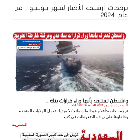
ترجمات أرشيف الأخبار لشهر يـونـيـو , من
عام 2024
واشنطن تعترف بأنها وراء قرارات بنك ...
السبت , 8 يـونـيـو , 2024 الساعة 8:02:19 PM
ترجمة خاصة:أقلام عبدالملك مانع / لا ميديا - تعمل الولايات المتحدة
وحلفاؤها على زيادة الضغوطات في كف. .
الـمــزيـد