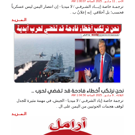
الأحد , 11 مـايـو , 2025 الساعة 1:00:07 AM
ترجمـة خاصة:إيـــاد الشـرفـي / لا ميديا - إن انتصار اليمن ليس عسكرياً
فحسب؛ بل أخلاقي. إنه إعلانٌ ب. .
الـمــزيـد
نحن نرتكب أخطاء فادحة قد تفضي لحرب ...
الثلاثاء , 6 مـايـو , 2025 الساعة 1:04:50 AM
ترجمة خاصة:إياد الشرفـي / لا ميديا - الجيش، في مهمة مثيرة للجدل
لوقف هجمات الحوثيين من اليمن على ال. .
الـمــزيـد