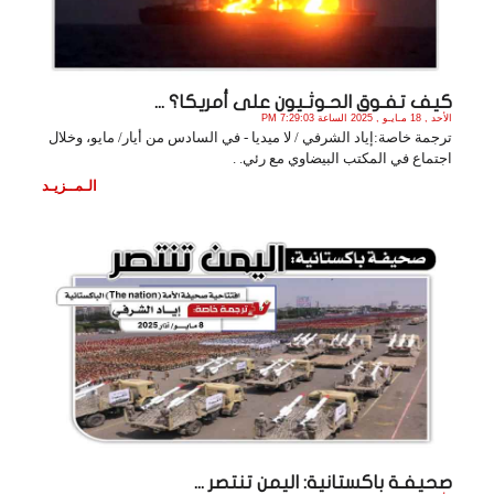
كيف تفـوق الحـوثـيون على أمريكا؟ ...
الأحد , 18 مـايـو , 2025 الساعة 7:29:03 PM
ترجمة خاصة:إياد الشرفي / لا ميديا - في السادس من أيار/ مايو، وخلال
اجتماع في المكتب البيضاوي مع رئي. .
الـمــزيـد
صحيفـة باكستانية: اليمن تنتصر ...