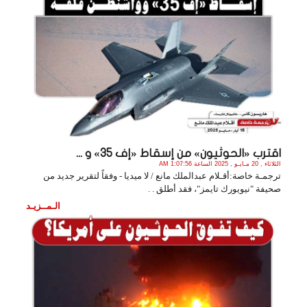
اقترب «الحوثيون» من إسقاط «إف 35» و ...
الثلاثاء , 20 مـايـو , 2025 الساعة 1:07:56 AM
ترجمـة خاصة:أقـلام عبدالملك مانع / لا ميديا - وفقاً لتقرير جديد من
صحيفة "نيويورك تايمز"، فقد أطلق . .
الـمــزيـد