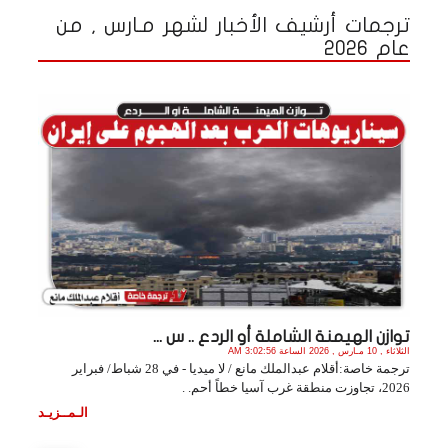
ترجمات أرشيف الأخبار لشهر مـارس , من
عام 2026
توازن الهيمنة الشاملة أو الردع .. س ...
الثلاثاء , 10 مـارس , 2026 الساعة 3:02:56 AM
ترجمة خاصة:أقلام عبدالملك مانع / لا ميديا - في 28 شباط/ فبراير
2026، تجاوزت منطقة غرب آسيا خطاً أحم. .
الـمــزيـد