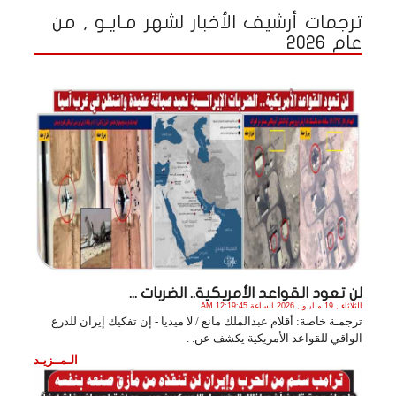
ترجمات أرشيف الأخبار لشهر مـايـو , من
عام 2026
لن تعود القواعد الأمريكية.. الضربات ...
الثلاثاء , 19 مـايـو , 2026 الساعة 12:19:45 AM
ترجمـة خاصة: أقلام عبدالملك مانع / لا ميديا - إن تفكيك إيران للدرع
الواقي للقواعد الأمريكية يكشف عن. .
الـمــزيـد