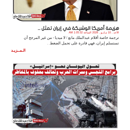
هزيمة أمريكا الوشيكة في إيران تمثل ...
الأحد , 10 مـايـو , 2026 الساعة 1:05:32 AM
ترجمة خاصة:أقلام عبدالملك مانع / لا ميديا - من غير المرجح أن
تستسلم إيران، فهي قادرة على تحمل الضغط. .
الـمــزيـد