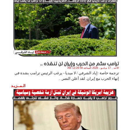
ترامب سئم من الحرب وإيران لن تنقذه ...
الأحد , 17 مـايـو , 2026 الساعة 12:29:59 AM
ترجمة خاصة :إياد الشرفي / لا ميديا - يرغب الرئيس ترامب بشدة في
إنهاء الحرب مع إيران. لقد أعلن النصر. .
الـمــزيـد