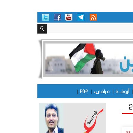
|
|
|
أروقـــة
مرافىء
PDF
>>