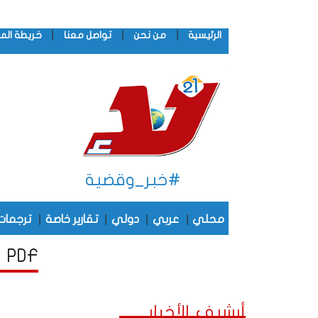
|
|
|
الرئيسية
من نحن
تواصل معنا
خريطة الم
#خبر_وقضية
|
|
|
|
محلي
عربي
دولي
تقارير خاصة
ترجمات
PDF أرشيف الأخبار لشهر يـونـيـو , من عام 2016
أرشيف الأخبار