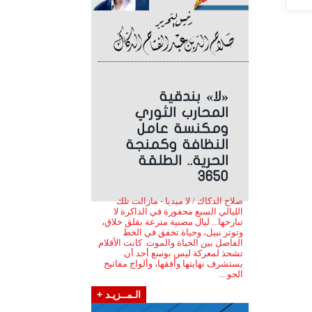
«لا» بندقية
المحارب الثوري
ومكنسة عامل
النظافة وكمنجة
الحرية.. الطلقة
3650
صلاح الدكاك / لا ميديا - مازالت تلك
الليالي السبع محفورة في الذاكرة لا
تبارحها... ليال مضنية مترعة بقلق خلاق،
وتوتر نبيل، وحياة تخفق في الخط
الفاصل بين الحياة والموت. كانت الأقلام
تشحذ لمعركة ليس بوسع أحد أن
يستشرف نهايتها وأفقها، وألواح مفاتيح
الحو ...
الـمــزيـد +