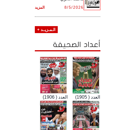
8/5/2026
المزيد
الـمـزيــد +
أعداد الصحيفة
العدد ( 1905)
العدد ( 1906)