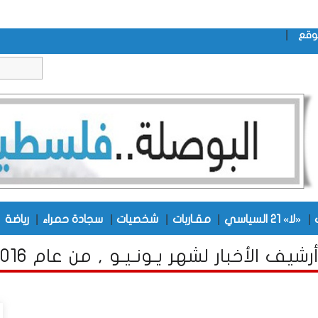
|
وقع
|
|
|
|
|
|
«لا» 21 السياسي
مقـاربات
شخصيات
سجادة حمراء
رياضة