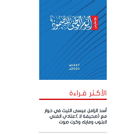
الأكـثر قـراءة
أسد الزامل عيسى الليث في حوار
مع (صحيفة لا ):عتادي الفني
لابتوب ومايك وكرت صوت