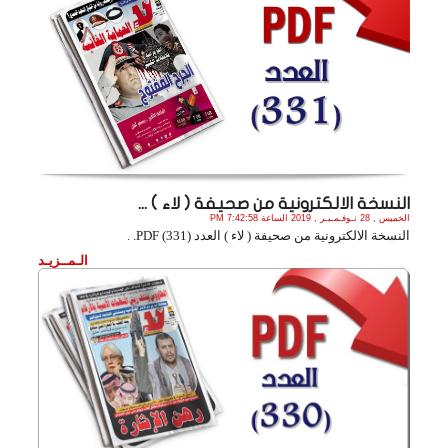
النسخة الالكترونية من صحيفة ( لاء ) ...
الخميس , 28 نـوفـمـبـر , 2019 الساعة 7:42:58 PM
النسخة الالكترونية من صحيفة ( لاء ) العدد (331) PDF. .
الـمــزيـد