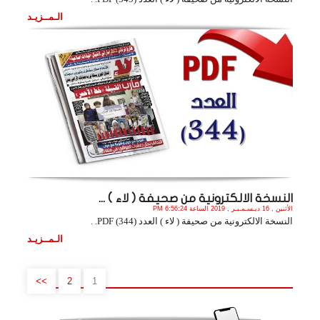
الـمــزيـد
النسخة الالكترونية من صحيفة ( لاء ) ...
الأثنين , 16 ديـسـمـبـر , 2019 الساعة 6:56:24 PM
النسخة الالكترونية من صحيفة ( لاء ) العدد (344) PDF. .
الـمــزيـد
>>
2
1