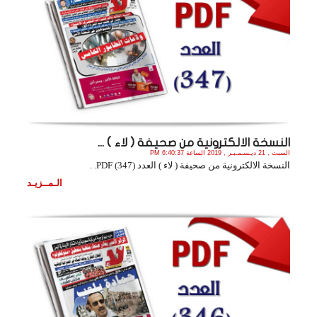
النسخة الالكترونية من صحيفة ( لاء ) ...
السبت , 21 ديـسـمـبـر , 2019 الساعة 6:40:37 PM
النسخة الالكترونية من صحيفة ( لاء ) العدد (347) PDF. .
الـمــزيـد