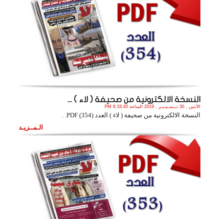
النسخة الالكترونية من صحيفة ( لاء ) ...
الأثنين , 30 ديـسـمـبـر , 2019 الساعة 6:18:45 PM
النسخة الالكترونية من صحيفة ( لاء ) العدد (354) PDF. .
الـمــزيـد