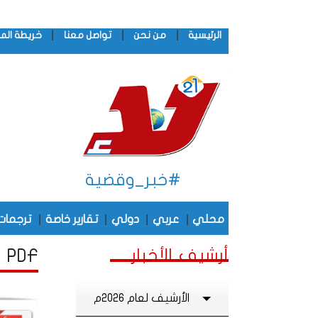
|
|
|
الرئيسية
من نحن
تواصل معنا
خريطة الم
#خبر_وقضية
|
|
|
|
محلي
عربي
دولي
تقارير خاصة
ترجمات
أرشيف الأخبار
PDF أرشيف الأخبار لشهر يـولـيـو , من عام 2019
الأرشيف لعام 2026م