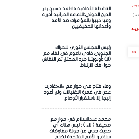
 يـولـيـو , 2019 الساعة 7:21:53
الناشطة الثقافية فاطمة حسين بدر
الدين الحوثي:الثقافة القرآنية أفرزت
ة (
وعيا كبيرا بالمؤامرات ضد الأمة
وأعدائها الحقيقيين
زيـد
رئيس المجلس الثوري للحراك
>>
الجنوبي فادي باعوم في لقاء مع
(لا) :أولويتنا طرد المحتل ثم النقاش
حول فك الارتباط
وفاء فتاح فـي حوار مع «لا»:غادرت
عدن في غمرة الاغتيالات ولن أعود
إليها إلا باستقرار الأوضاع
محمد عبدالسلام في حوار مع
صحيفة ( لاء ) : ليس هناك أي
حديث جدي عن جولة مفاوضات
سلام و الأمم المتحدة تخدم