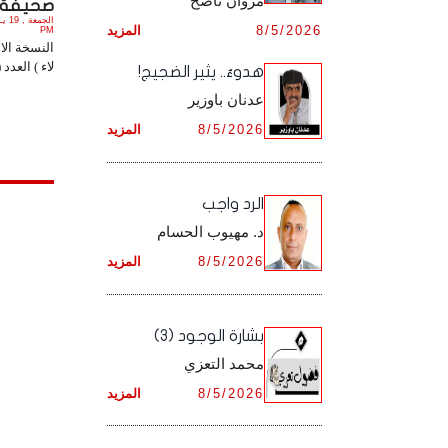
مروان ناصح
صحيفة ( ل
أرشيف شهر ديـسـمـبـر ,
8/5/2026
المزيد
أرشيف شهر نـوفـمـبـر ,
PM
النسخة الا
لاء ) العدد ( 242) PDF.
هدوءٌ.. يثير الضجيج!
أرشيف شهر ديـسـمـبـر ,
عدنان باوزير
8/5/2026
المزيد
الرد واجب
د. مهيوب الحسام
8/5/2026
المزيد
بشارة الوجود (3)
محمد التعزي
8/5/2026
المزيد