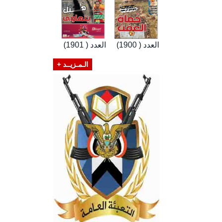
العدد ( 1900)
العدد ( 1901)
الـمـزيــد +