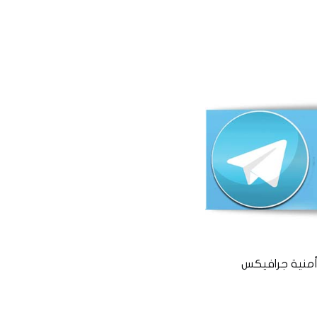
منية جرافيكس