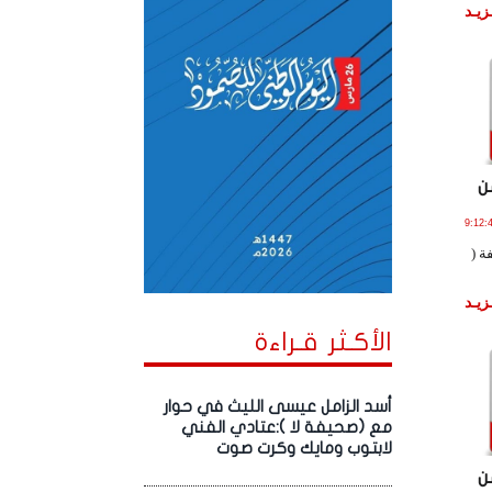
زيـد
ن
2 يـولـيـو , 2019 الساعة 9:12:48
ة (
زيـد
الأكـثر قـراءة
أسد الزامل عيسى الليث في حوار
مع (صحيفة لا ):عتادي الفني
لابتوب ومايك وكرت صوت
ن