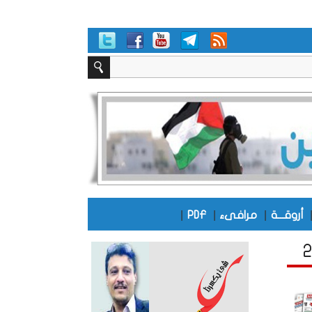
|
|
|
أروقـــة
مرافىء
PDF