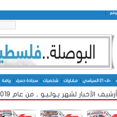
|
وقع
|
|
|
|
|
|
«لا» 21 السياسي
مقـاربات
شخصيات
سجادة حمراء
رياضة