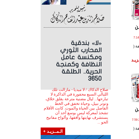
ن
و , 2019 الساعة 7:14:42
«لا» بندقية
ة (
المحارب الثوري
ومكنسة عامل
زيـد
النظافة وكمنجة
الحرية.. الطلقة
3650
صلاح الدكاك / لا ميديا - مازالت تلك
الليالي السبع محفورة في الذاكرة لا
تبارحها... ليال مضنية مترعة بقلق خلاق،
وتوتر نبيل، وحياة تخفق في الخط
الفاصل بين الحياة والموت. كانت الأقلام
ن
تشحذ لمعركة ليس بوسع أحد أن
يستشرف نهايتها وأفقها، وألواح مفاتيح
2 يـولـيـو , 2019 الساعة 7:59:22
الحو ...
ة (
الـمــزيـد +