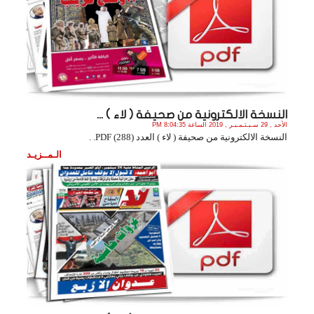
النسخة الالكترونية من صحيفة ( لاء ) ...
الأحد , 29 سـبـتـمـبـر , 2019 الساعة 8:04:35 PM
النسخة الالكترونية من صحيفة ( لاء ) العدد (288) PDF. .
الـمــزيـد