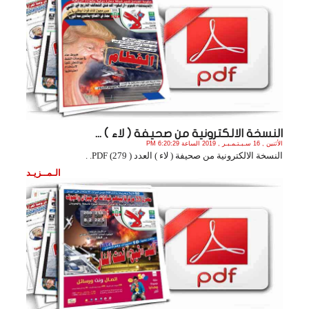
النسخة الالكترونية من صحيفة ( لاء ) ...
الأثنين , 16 سـبـتـمـبـر , 2019 الساعة 6:20:29 PM
النسخة الالكترونية من صحيفة ( لاء ) العدد ( 279) PDF. .
الـمــزيـد