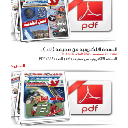
النسخة الالكترونية من صحيفة ( لاء ) ...
الثلاثاء , 24 سـبـتـمـبـر , 2019 الساعة 8:43:59 PM
النسخة الالكترونية من صحيفة ( لاء ) العدد (285) PDF. .
الـمــزيـد