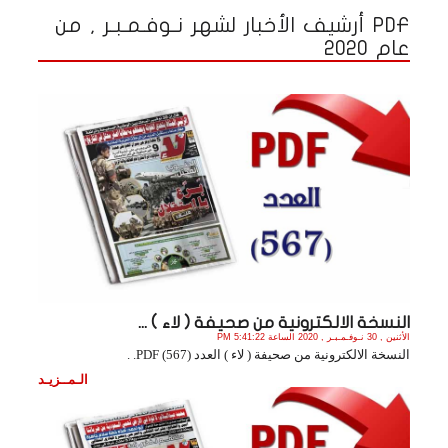
PDF أرشيف الأخبار لشهر نـوفـمـبـر , من
عام 2020
النسخة الالكترونية من صحيفة ( لاء ) ...
الأثنين , 30 نـوفـمـبـر , 2020 الساعة 5:41:22 PM
النسخة الالكترونية من صحيفة ( لاء ) العدد (567) PDF. .
الـمــزيـد