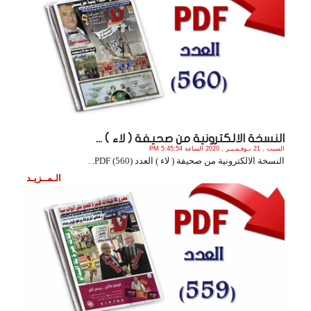
النسخة الالكترونية من صحيفة ( لاء ) ...
السبت , 21 نـوفـمـبـر , 2020 الساعة 5:45:54 PM
النسخة الالكترونية من صحيفة ( لاء ) العدد (560) PDF. .
الـمــزيـد