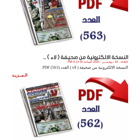
النسخة الالكترونية من صحيفة ( لاء ) ...
الثلاثاء , 24 نـوفـمـبـر , 2020 الساعة 6:13:16 PM
النسخة الالكترونية من صحيفة ( لاء ) العدد (563) PDF. .
الـمــزيـد