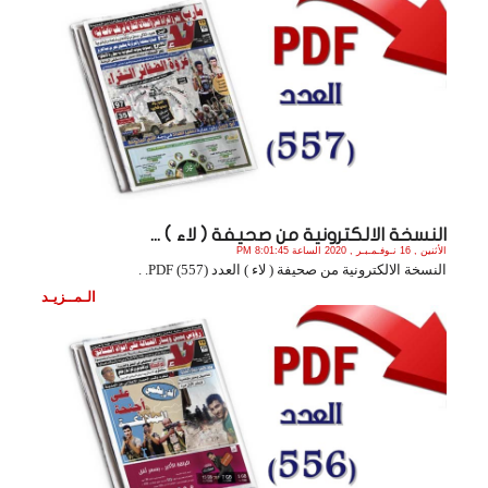
النسخة الالكترونية من صحيفة ( لاء ) ...
الأثنين , 16 نـوفـمـبـر , 2020 الساعة 8:01:45 PM
النسخة الالكترونية من صحيفة ( لاء ) العدد (557) PDF. .
الـمــزيـد