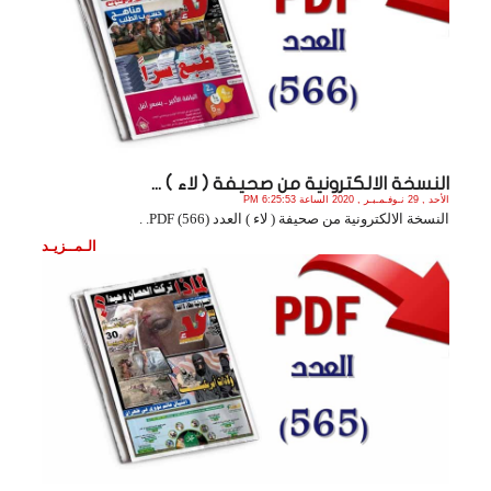
النسخة الالكترونية من صحيفة ( لاء ) ...
الأحد , 29 نـوفـمـبـر , 2020 الساعة 6:25:53 PM
النسخة الالكترونية من صحيفة ( لاء ) العدد (566) PDF. .
الـمــزيـد