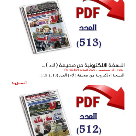
النسخة الالكترونية من صحيفة ( لاء ) ...
الثلاثاء , 15 سـبـتـمـبـر , 2020 الساعة 9:33:36 PM
النسخة الالكترونية من صحيفة ( لاء ) العدد (513) PDF. .
الـمــزيـد