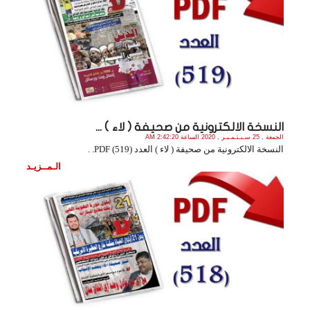
النسخة الالكترونية من صحيفة ( لاء ) ...
الجمعة , 25 سـبـتـمـبـر , 2020 الساعة 2:42:20 AM
النسخة الالكترونية من صحيفة ( لاء ) العدد (519) PDF. .
الـمــزيـد