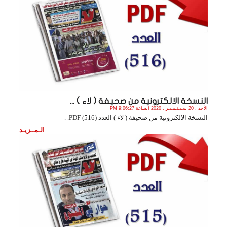
النسخة الالكترونية من صحيفة ( لاء ) ...
الأحد , 20 سـبـتـمـبـر , 2020 الساعة 9:06:27 PM
النسخة الالكترونية من صحيفة ( لاء ) العدد (516) PDF. .
الـمــزيـد