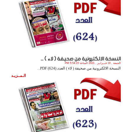
النسخة الالكترونية من صحيفة ( لاء ) ...
الجمعة , 19 فـبـرايـر , 2021 الساعة 5:54:15 PM
النسخة الالكترونية من صحيفة ( لاء ) العدد (624) PDF. .
الـمــزيـد