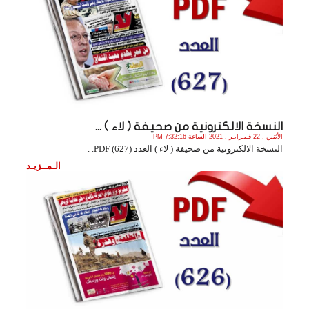
النسخة الالكترونية من صحيفة ( لاء ) ...
الأثنين , 22 فـبـرايـر , 2021 الساعة 7:32:16 PM
النسخة الالكترونية من صحيفة ( لاء ) العدد (627) PDF. .
الـمــزيـد