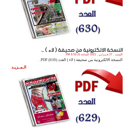
النسخة الالكترونية من صحيفة ( لاء ) ...
السبت , 27 فـبـرايـر , 2021 الساعة 6:53:21 PM
النسخة الالكترونية من صحيفة ( لاء ) العدد (630) PDF. .
الـمــزيـد