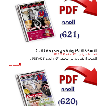
النسخة الالكترونية من صحيفة ( لاء ) ...
الأحد , 14 فـبـرايـر , 2021 الساعة 5:23:43 PM
النسخة الالكترونية من صحيفة ( لاء ) العدد (621) PDF. .
الـمــزيـد