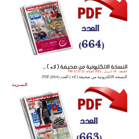
النسخة الالكترونية من صحيفة ( لاء ) ...
الجمعة , 16 أبـريـل , 2021 الساعة 11:37:21 PM
النسخة الالكترونية من صحيفة ( لاء ) العدد (664) PDF. .
الـمــزيـد