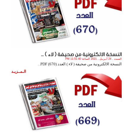
النسخة الالكترونية من صحيفة ( لاء ) ...
السبت , 24 أبـريـل , 2021 الساعة 11:51:40 PM
النسخة الالكترونية من صحيفة ( لاء ) العدد (670) PDF. .
الـمــزيـد