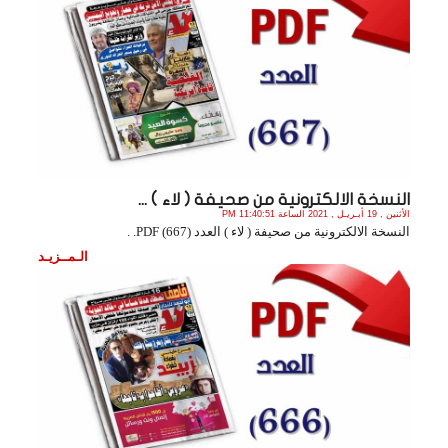
النسخة الالكترونية من صحيفة ( لاء ) ...
الأثنين , 19 أبـريـل , 2021 الساعة 11:40:51 PM
النسخة الالكترونية من صحيفة ( لاء ) العدد (667) PDF. .
الـمــزيـد