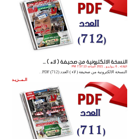
النسخة الالكترونية من صحيفة ( لاء ) ...
الثلاثاء , 6 يـولـيـو , 2021 الساعة 7:57:13 PM
النسخة الالكترونية من صحيفة ( لاء ) العدد (712) PDF. .
الـمــزيـد