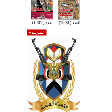
العدد ( 1900)
العدد ( 1901)
الـمـزيــد +