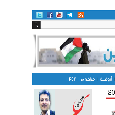
|
|
|
أروقـــة
مرافىء
PDF