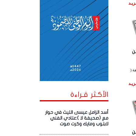
زيـد
ن
ة (
زيـد
الأكـثر قـراءة
أسد الزامل عيسى الليث في حوار
مع (صحيفة لا ):عتادي الفني
لابتوب ومايك وكرت صوت
ن