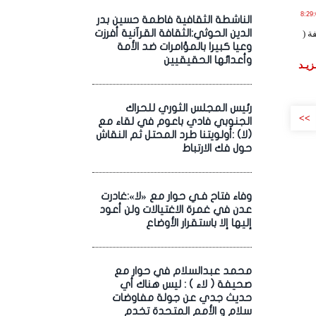
ـتـوبـر , 2022 الساعة 8:29:07
الناشطة الثقافية فاطمة حسين بدر
الدين الحوثي:الثقافة القرآنية أفرزت
ة (
وعيا كبيرا بالمؤامرات ضد الأمة
وأعدائها الحقيقيين
زيـد
رئيس المجلس الثوري للحراك
>>
الجنوبي فادي باعوم في لقاء مع
(لا) :أولويتنا طرد المحتل ثم النقاش
حول فك الارتباط
وفاء فتاح فـي حوار مع «لا»:غادرت
عدن في غمرة الاغتيالات ولن أعود
إليها إلا باستقرار الأوضاع
محمد عبدالسلام في حوار مع
صحيفة ( لاء ) : ليس هناك أي
حديث جدي عن جولة مفاوضات
سلام و الأمم المتحدة تخدم