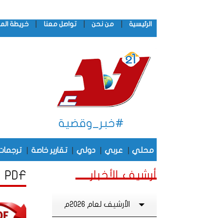
|
|
|
الرئيسية
من نحن
تواصل معنا
خريطة الم
#خبر_وقضية
|
|
|
|
محلي
عربي
دولي
تقارير خاصة
ترجمات
أرشيف الأخبار
PDF أرشيف الأخبار لشهر أكـتـوبـر , من عام 2022
الأرشيف لعام 2026م