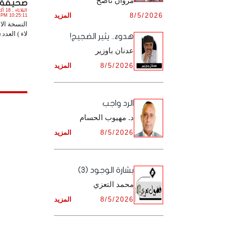
مروان ناصح
صحيفة ( ل
أرشيف شهر ديـسـمـبـر ,
8/5/2026
المزيد
أرشيف شهر نـوفـمـبـر ,
10:25:11 PM
النسخة الا
لاء ) العدد (1012) PDF. 
هدوءٌ.. يثير الضجيج!
أرشيف شهر ديـسـمـبـر ,
عدنان باوزير
8/5/2026
المزيد
الرد واجب
د. مهيوب الحسام
8/5/2026
المزيد
بشارة الوجود (3)
محمد التعزي
8/5/2026
المزيد