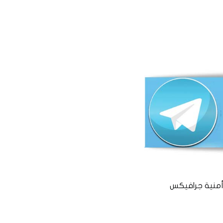
منية جرافيكس