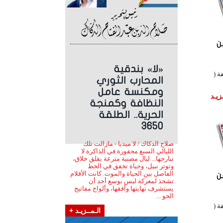
ن
«لا» بندقية
ة (
المحارب الثوري
ومكنسة عامل
زيـد
النظافة وكمنجة
الحرية.. الطلقة
3650
صلاح الدكاك / لا ميديا - مازالت تلك
الليالي السبع محفورة في الذاكرة لا
تبارحها... ليال مضنية مترعة بقلق خلاق،
وتوتر نبيل، وحياة تخفق في الخط
الفاصل بين الحياة والموت. كانت الأقلام
ن
تشحذ لمعركة ليس بوسع أحد أن
يستشرف نهايتها وأفقها، وألواح مفاتيح
الحو ...
ة (
الـمــزيـد +