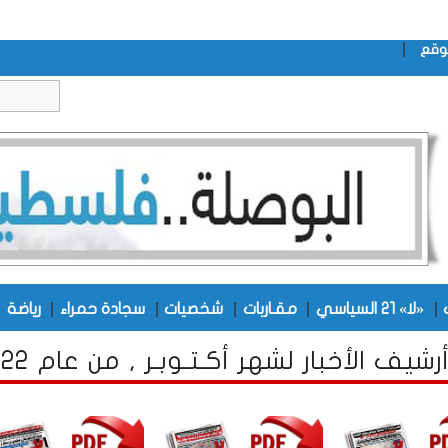
|
وقع
|
|
|
|
|
|
«لا» 21 السياسي
مقـاربات
شخصيات
سجادة حمراء
رياضة