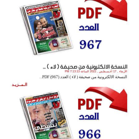
النسخة الالكترونية من صحيفة ( لاء ) ...
الأربعاء , 17 أغـسـطـس , 2022 الساعة 7:13:13 PM
النسخة الالكترونية من صحيفة ( لاء ) العدد (967) PDF. .
الـمــزيـد