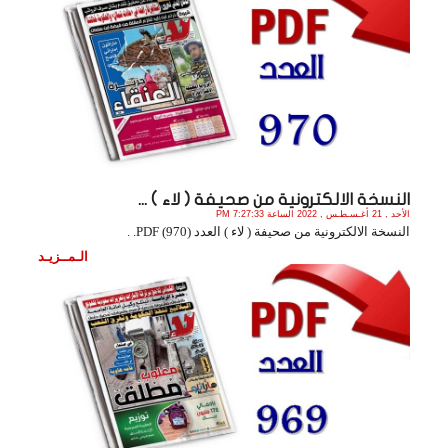
النسخة الالكترونية من صحيفة ( لاء ) ...
الأحد , 21 أغـسـطـس , 2022 الساعة 7:27:33 PM
النسخة الالكترونية من صحيفة ( لاء ) العدد (970) PDF. .
الـمــزيـد