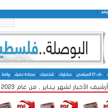
|
وقع
|
|
|
|
|
|
«لا» 21 السياسي
مقـاربات
شخصيات
سجادة حمراء
رياضة