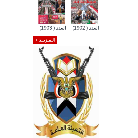
العدد ( 1902)
العدد ( 1903)
الـمـزيــد +