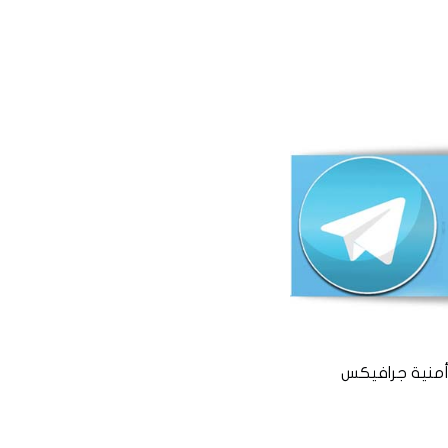
منية جرافيكس