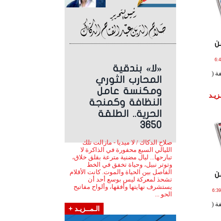
ن
2 الساعة 6:49:35
«لا» بندقية
ة (
المحارب الثوري
ومكنسة عامل
زيـد
النظافة وكمنجة
الحرية.. الطلقة
3650
صلاح الدكاك / لا ميديا - مازالت تلك
الليالي السبع محفورة في الذاكرة لا
تبارحها... ليال مضنية مترعة بقلق خلاق،
وتوتر نبيل، وحياة تخفق في الخط
الفاصل بين الحياة والموت. كانت الأقلام
ن
تشحذ لمعركة ليس بوسع أحد أن
يستشرف نهايتها وأفقها، وألواح مفاتيح
ير , 2023 الساعة 6:39:03
الحو ...
ة (
الـمــزيـد +