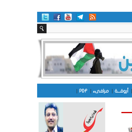
|
|
|
أروقـــة
مرافىء
PDF