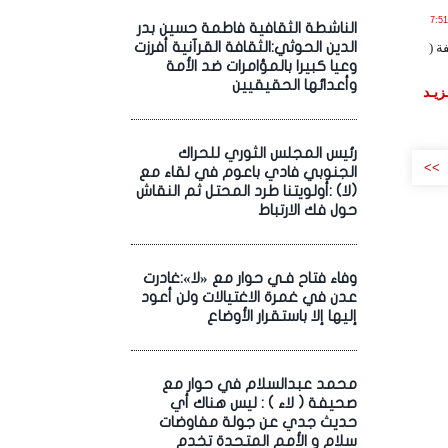
ر , 2023 الساعة 7:51:49
الناشطة الثقافية فاطمة حسين بدر
الدين الحوثي:الثقافة القرآنية أفرزت
ة (
وعيا كبيرا بالمؤامرات ضد الأمة
وأعدائها الحقيقيين
زيـد
رئيس المجلس الثوري للحراك
>>
الجنوبي فادي باعوم في لقاء مع
(لا) :أولويتنا طرد المحتل ثم النقاش
حول فك الارتباط
وفاء فتاح فـي حوار مع «لا»:غادرت
عدن في غمرة الاغتيالات ولن أعود
إليها إلا باستقرار الأوضاع
محمد عبدالسلام في حوار مع
صحيفة ( لاء ) : ليس هناك أي
حديث جدي عن جولة مفاوضات
سلام و الأمم المتحدة تخدم