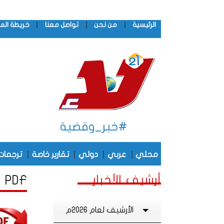
|
|
|
الرئيسية
من نحن
تواصل معنا
خريطة الم
#خبر_وقضية
|
|
|
|
محلي
عربي
دولي
تقارير خاصة
ترجمات
أرشيف الأخبار
PDF أرشيف الأخبار لشهر يـنـاير , من عام 2023
الأرشيف لعام 2026م