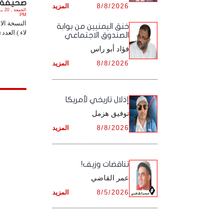
صحيفة ( ل
8/8/2026
المزيد
أرشيف شهر ديـسـمـبـر ,
أرشيف شهر نـوفـمـبـر ,
PM
النسخة الا
خنق اليمنيين من بوابة
لاء ) العدد (1078) PDF. 
الصندوق الاجتماعي
أرشيف شهر ديـسـمـبـر ,
فؤاد أبو راس
8/8/2026
المزيد
إذلال تاريخي لأمريكا
توفيق هزمل
8/8/2026
المزيد
تناقضات وزيف!
عمر القاضي
8/5/2026
المزيد