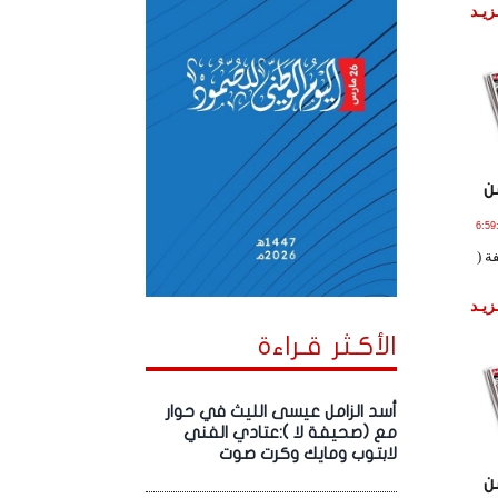
زيـد
ن
اير , 2023 الساعة 6:59:52
ة (
زيـد
الأكـثر قـراءة
أسد الزامل عيسى الليث في حوار
مع (صحيفة لا ):عتادي الفني
لابتوب ومايك وكرت صوت
ن