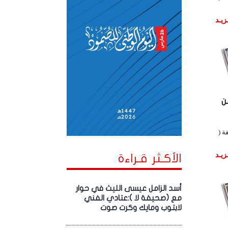
زيـد
ن
ة (
زيـد
الأكـثر قـراءة
أسد الزامل عيسى الليث في حوار
مع (صحيفة لا ):عتادي الفني
لابتوب ومايك وكرت صوت