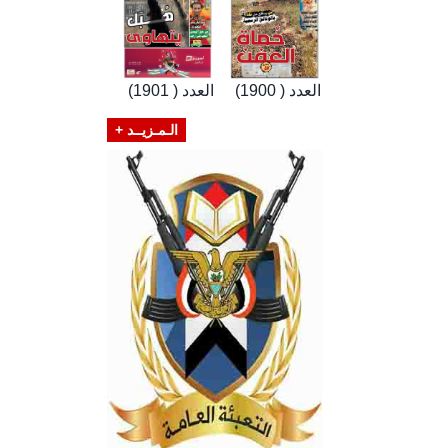
العدد ( 1900)
العدد ( 1901)
الـمـزيــد +