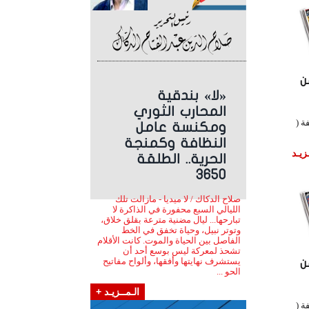
ن
«لا» بندقية
المحارب الثوري
ة (
ومكنسة عامل
النظافة وكمنجة
زيـد
الحرية.. الطلقة
3650
صلاح الدكاك / لا ميديا - مازالت تلك
الليالي السبع محفورة في الذاكرة لا
تبارحها... ليال مضنية مترعة بقلق خلاق،
وتوتر نبيل، وحياة تخفق في الخط
الفاصل بين الحياة والموت. كانت الأقلام
تشحذ لمعركة ليس بوسع أحد أن
يستشرف نهايتها وأفقها، وألواح مفاتيح
ن
الحو ...
الـمــزيـد +
ة (