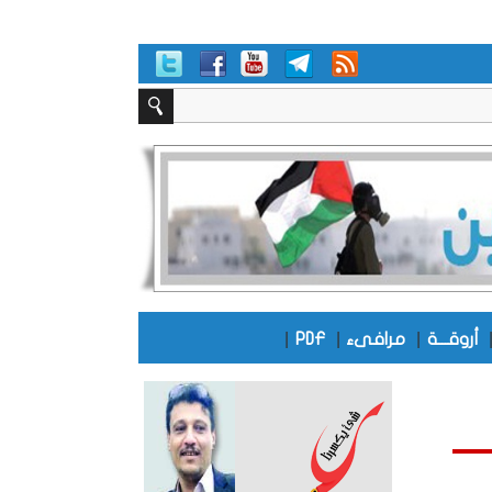
|
|
|
أروقـــة
مرافىء
PDF