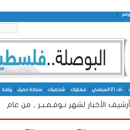
|
وقع
|
|
|
|
|
|
«لا» 21 السياسي
مقـاربات
شخصيات
سجادة حمراء
رياضة
PD أرشيف الأخبار لشهر نـوفـمـبـر , من عام