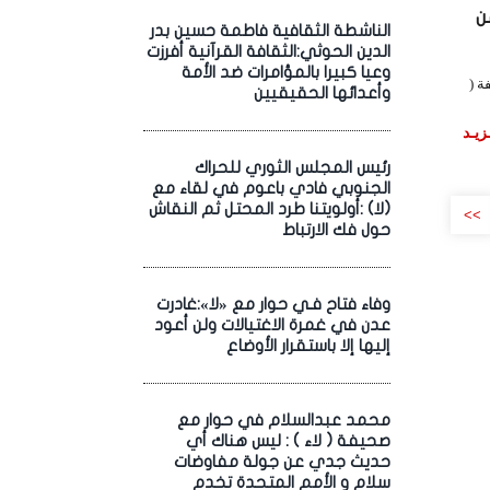
ن
الناشطة الثقافية فاطمة حسين بدر
الدين الحوثي:الثقافة القرآنية أفرزت
وعيا كبيرا بالمؤامرات ضد الأمة
ة (
وأعدائها الحقيقيين
زيـد
رئيس المجلس الثوري للحراك
الجنوبي فادي باعوم في لقاء مع
(لا) :أولويتنا طرد المحتل ثم النقاش
>>
حول فك الارتباط
وفاء فتاح فـي حوار مع «لا»:غادرت
عدن في غمرة الاغتيالات ولن أعود
إليها إلا باستقرار الأوضاع
محمد عبدالسلام في حوار مع
صحيفة ( لاء ) : ليس هناك أي
حديث جدي عن جولة مفاوضات
سلام و الأمم المتحدة تخدم