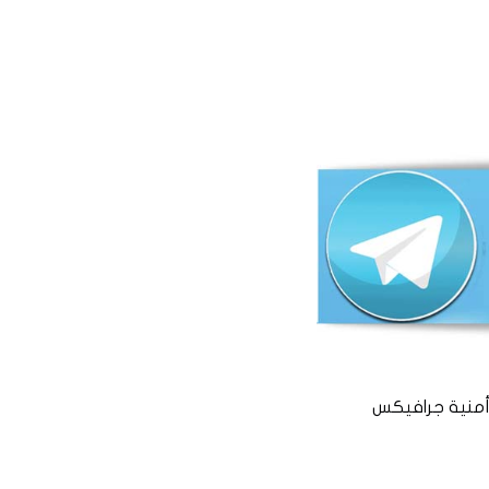
منية جرافيكس