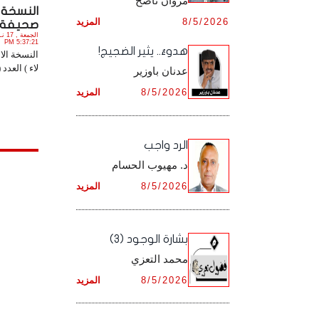
مروان ناصح
النسخة ا
أرشيف شهر ديـسـمـبـر ,
8/5/2026
المزيد
أرشيف شهر نـوفـمـبـر ,
صحيفة ( ل
5:37:21 PM
هدوءٌ.. يثير الضجيج!
أرشيف شهر ديـسـمـبـر ,
النسخة الا
لاء ) العدد (1264) PDF. 
عدنان باوزير
8/5/2026
المزيد
الرد واجب
د. مهيوب الحسام
8/5/2026
المزيد
بشارة الوجود (3)
محمد التعزي
8/5/2026
المزيد