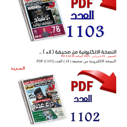
النسخة الالكترونية من صحيفة ( لاء ) ...
الخميس , 23 فـبـرايـر , 2023 الساعة 6:44:26 PM
النسخة الالكترونية من صحيفة ( لاء ) العدد (1103) PDF. .
الـمــزيـد