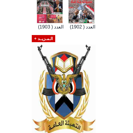
العدد ( 1902)
العدد ( 1903)
الـمـزيــد +