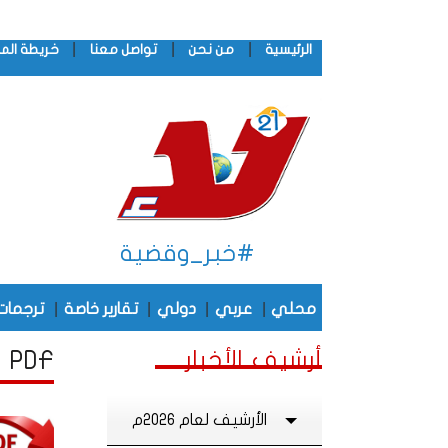
|
|
|
الرئيسية
من نحن
تواصل معنا
خريطة الم
#خبر_وقضية
|
|
|
|
محلي
عربي
دولي
تقارير خاصة
ترجمات
أرشيف الأخبار
PDF أرشيف الأخبار لشهر يـنـاير , من عام 2025
الأرشيف لعام 2026م