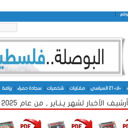
|
وقع
|
|
|
|
|
|
«لا» 21 السياسي
مقـاربات
شخصيات
سجادة حمراء
رياضة