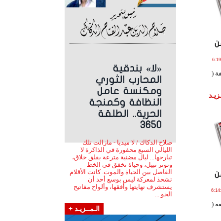
ن
ر , 2025 الساعة 6:19:02
«لا» بندقية
ة (
المحارب الثوري
ومكنسة عامل
زيـد
النظافة وكمنجة
الحرية.. الطلقة
3650
صلاح الدكاك / لا ميديا - مازالت تلك
الليالي السبع محفورة في الذاكرة لا
تبارحها... ليال مضنية مترعة بقلق خلاق،
وتوتر نبيل، وحياة تخفق في الخط
الفاصل بين الحياة والموت. كانت الأقلام
ن
تشحذ لمعركة ليس بوسع أحد أن
يستشرف نهايتها وأفقها، وألواح مفاتيح
اير , 2025 الساعة 6:14:13
الحو ...
ة (
الـمــزيـد +