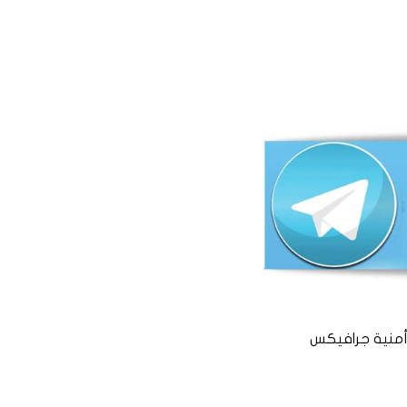
منية جرافيكس