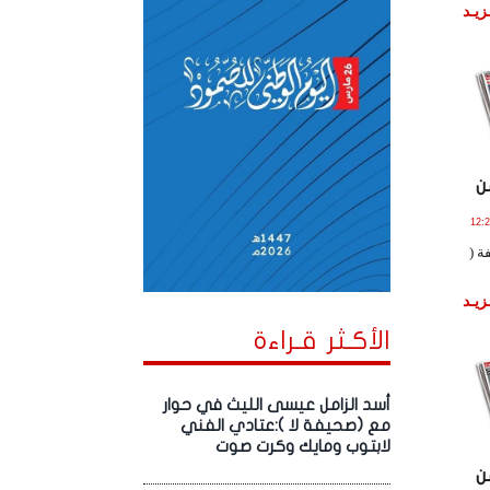
زيـد
ن
2025 الساعة 12:28:55
ة (
زيـد
الأكـثر قـراءة
أسد الزامل عيسى الليث في حوار
مع (صحيفة لا ):عتادي الفني
لابتوب ومايك وكرت صوت
ن