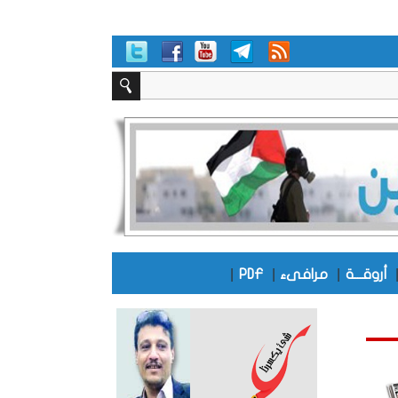
|
|
|
أروقـــة
مرافىء
PDF