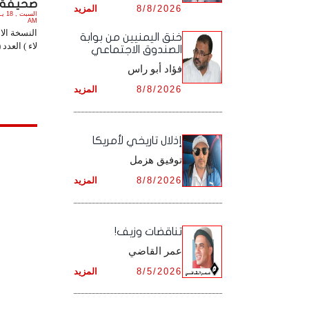
صحيفة ( ل
8/8/2026
المزيد
أرشيف شهر ديـسـمـبـر ,
أرشيف شهر نـوفـمـبـر ,
AM
النسخة الا
خنق اليمنيين من بوابة
لاء ) العدد (1548) PDF. 
الصندوق الاجتماعي
أرشيف شهر ديـسـمـبـر ,
فؤاد أبو راس
8/8/2026
المزيد
إذلال تاريخي لأمريكا
توفيق هزمل
8/8/2026
المزيد
تناقضات وزيف!
عمر القاضي
8/5/2026
المزيد