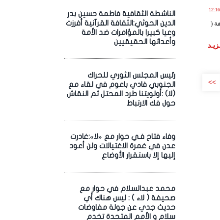
ـاير , 2025 الساعة 12:16:46
الناشطة الثقافية فاطمة حسين بدر
الدين الحوثي:الثقافة القرآنية أفرزت
ة (
وعيا كبيرا بالمؤامرات ضد الأمة
وأعدائها الحقيقيين
زيـد
رئيس المجلس الثوري للحراك
>>
الجنوبي فادي باعوم في لقاء مع
(لا) :أولويتنا طرد المحتل ثم النقاش
حول فك الارتباط
وفاء فتاح فـي حوار مع «لا»:غادرت
عدن في غمرة الاغتيالات ولن أعود
إليها إلا باستقرار الأوضاع
محمد عبدالسلام في حوار مع
صحيفة ( لاء ) : ليس هناك أي
حديث جدي عن جولة مفاوضات
سلام و الأمم المتحدة تخدم