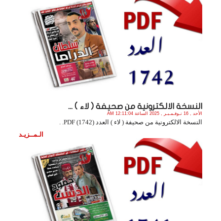
النسخة الالكترونية من صحيفة ( لاء ) ...
الأحد , 16 نـوفـمـبـر , 2025 الساعة 12:11:04 AM
النسخة الالكترونية من صحيفة ( لاء ) العدد (1742) PDF. .
الـمــزيـد