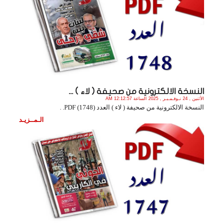
النسخة الالكترونية من صحيفة ( لاء ) ...
الأثنين , 24 نـوفـمـبـر , 2025 الساعة 12:12:57 AM
النسخة الالكترونية من صحيفة ( لاء ) العدد (1748) PDF. .
الـمــزيـد