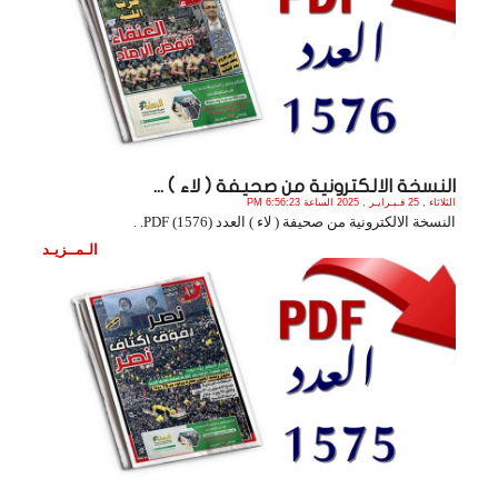
النسخة الالكترونية من صحيفة ( لاء ) ...
الثلاثاء , 25 فـبـرايـر , 2025 الساعة 6:56:23 PM
النسخة الالكترونية من صحيفة ( لاء ) العدد (1576) PDF. .
الـمــزيـد