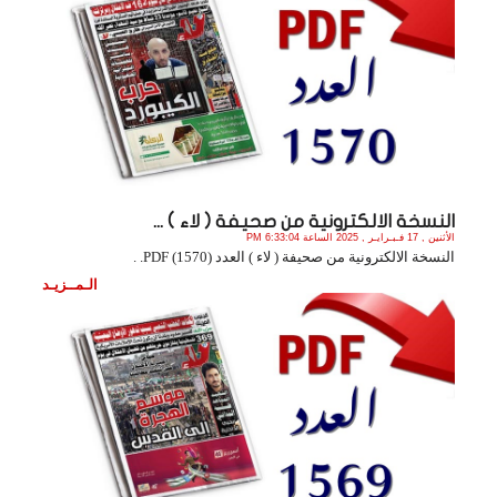
النسخة الالكترونية من صحيفة ( لاء ) ...
الأثنين , 17 فـبـرايـر , 2025 الساعة 6:33:04 PM
النسخة الالكترونية من صحيفة ( لاء ) العدد (1570) PDF. .
الـمــزيـد