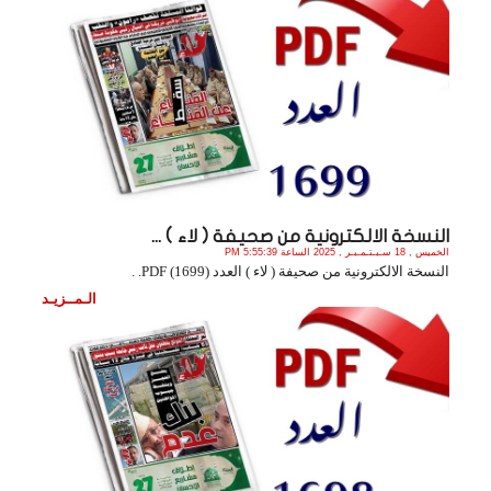
النسخة الالكترونية من صحيفة ( لاء ) ...
الخميس , 18 سـبـتـمـبـر , 2025 الساعة 5:55:39 PM
النسخة الالكترونية من صحيفة ( لاء ) العدد (1699) PDF. .
الـمــزيـد