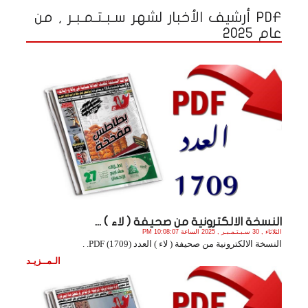
PDF أرشيف الأخبار لشهر سـبـتـمـبـر , من
عام 2025
النسخة الالكترونية من صحيفة ( لاء ) ...
الثلاثاء , 30 سـبـتـمـبـر , 2025 الساعة 10:08:07 PM
النسخة الالكترونية من صحيفة ( لاء ) العدد (1709) PDF. .
الـمــزيـد