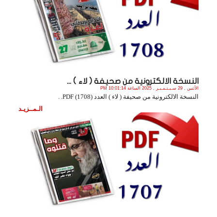
النسخة الالكترونية من صحيفة ( لاء ) ...
الأثنين , 29 سـبـتـمـبـر , 2025 الساعة 10:01:14 PM
النسخة الالكترونية من صحيفة ( لاء ) العدد (1708) PDF. .
الـمــزيـد