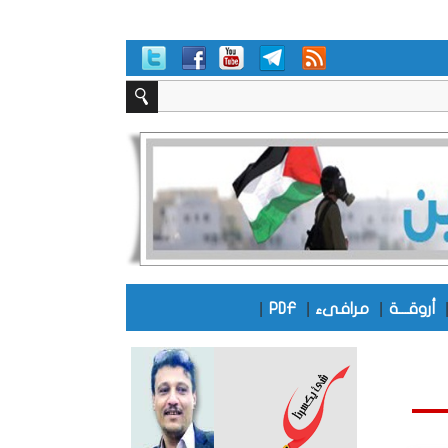
|
|
|
أروقـــة
مرافىء
PDF