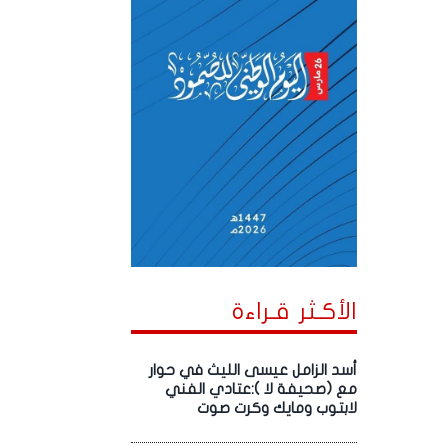
الأكـثر قـراءة
أسد الزامل عيسى الليث في حوار
مع (صحيفة لا ):عتادي الفني
لابتوب ومايك وكرت صوت