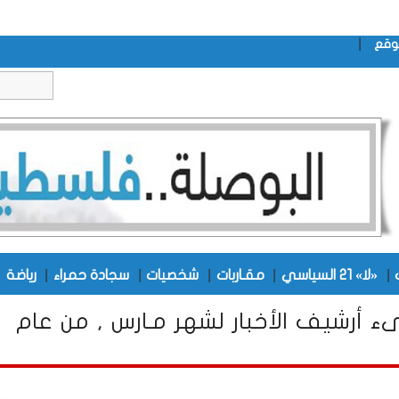
|
وقع
|
|
|
|
|
|
«لا» 21 السياسي
مقـاربات
شخصيات
سجادة حمراء
رياضة
ء أرشيف الأخبار لشهر مـارس , من عام