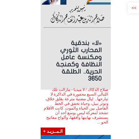
>>
«لا» بندقية
المحارب الثوري
ومكنسة عامل
النظافة وكمنجة
الحرية.. الطلقة
3650
صلاح الدكاك / لا ميديا - مازالت تلك
الليالي السبع محفورة في الذاكرة لا
تبارحها... ليال مضنية مترعة بقلق خلاق،
وتوتر نبيل، وحياة تخفق في الخط
الفاصل بين الحياة والموت. كانت الأقلام
تشحذ لمعركة ليس بوسع أحد أن
يستشرف نهايتها وأفقها، وألواح مفاتيح
الحو ...
الـمــزيـد +