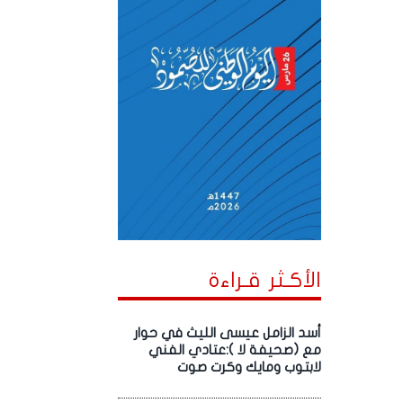
الأكـثر قـراءة
أسد الزامل عيسى الليث في حوار
مع (صحيفة لا ):عتادي الفني
لابتوب ومايك وكرت صوت