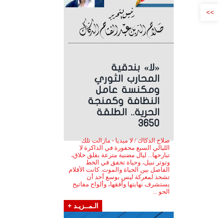
>>
«لا» بندقية
المحارب الثوري
ومكنسة عامل
النظافة وكمنجة
الحرية.. الطلقة
3650
صلاح الدكاك / لا ميديا - مازالت تلك
الليالي السبع محفورة في الذاكرة لا
تبارحها... ليال مضنية مترعة بقلق خلاق،
وتوتر نبيل، وحياة تخفق في الخط
الفاصل بين الحياة والموت. كانت الأقلام
تشحذ لمعركة ليس بوسع أحد أن
يستشرف نهايتها وأفقها، وألواح مفاتيح
الحو ...
الـمــزيـد +