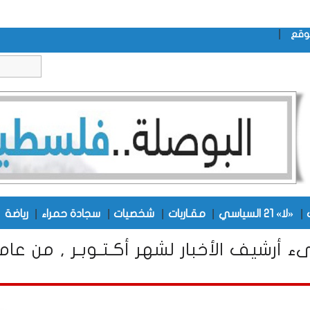
|
وقع
|
|
|
|
|
|
«لا» 21 السياسي
مقـاربات
شخصيات
سجادة حمراء
رياضة
ء أرشيف الأخبار لشهر أكـتـوبـر , من عام