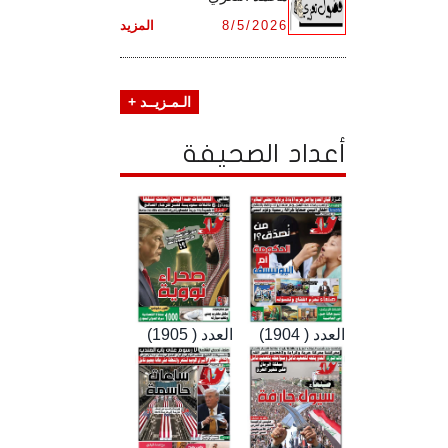
8/5/2026
المزيد
الـمـزيــد +
أعداد الصحيفة
العدد ( 1904)
العدد ( 1905)