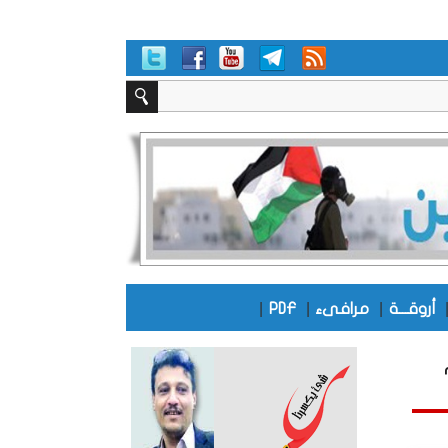
|
|
|
أروقـــة
مرافىء
PDF