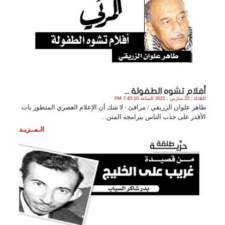
أفلام تشوه الطفولة ...
الثلاثاء , 23 مـارس , 2021 الساعة 7:43:10 PM
طاهر علوان الزريقي / مرافئ - لا شك أن الإعلام العصري المتطور بات
الأقدر على جذب الناس ببرامجه المتن. .
الـمــزيـد