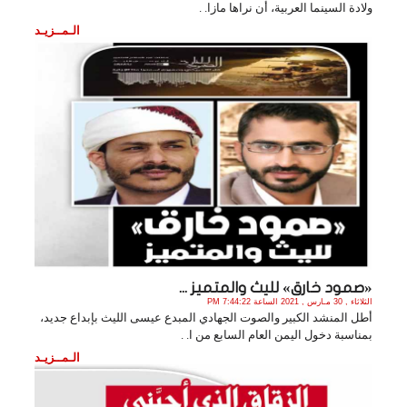
ولادة السينما العربية، أن نراها مازا. .
الـمــزيـد
«صمود خارق» لليث والمتميز ...
الثلاثاء , 30 مـارس , 2021 الساعة 7:44:22 PM
أطل المنشد الكبير والصوت الجهادي المبدع عيسى الليث بإبداع جديد،
بمناسبة دخول اليمن العام السابع من ا. .
الـمــزيـد