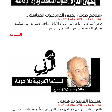
«ملامح صوت» يحيى الدرة..صوت المناسك ...
الثلاثاء , 30 مـارس , 2021 الساعة 7:52:14 PM
خاص / مرافئ - إذاعي من الرواد الأوائل، وأحد الأصوات التي سكنت
وجدان المستمعين عبر الكثير من البرامج. .
الـمــزيـد
السينما العربية بلا هوية ...
الثلاثاء , 30 مـارس , 2021 الساعة 7:47:16 PM
طاهر علوان الزريقي / مرافئ - من المؤسف حقاً، وبعد مائة عام على