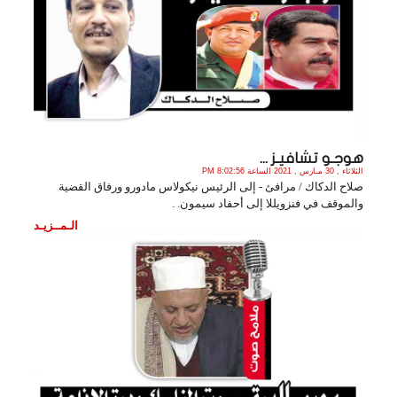
هوجـو تشافيـز ...
الثلاثاء , 30 مـارس , 2021 الساعة 8:02:56 PM
صلاح الدكاك / مرافئ - إلى الرئيس نيكولاس مادورو ورفاق القضية
والموقف في فنزويللا إلى أحفاد سيمون. .
الـمــزيـد