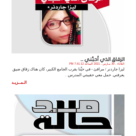
الزقاق الذي أحبَّني ...
الثلاثاء , 30 مـارس , 2021 الساعة 7:41:12 PM
ليزا جاردنر / مرافئ - في حيِّنا بقرب الجامع الكبير، كان هناك زقاق ضيق
يعرفني. حمل معي حقيبتي المدرس. .
الـمــزيـد