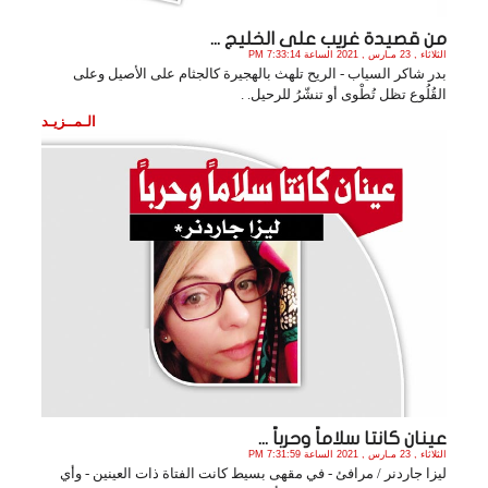
من قصيدة غريب على الخليج ...
الثلاثاء , 23 مـارس , 2021 الساعة 7:33:14 PM
بدر شاكر السياب - الريح تلهث بالهجيرة كالجثام على الأصيل وعلى
القُلُوع تظل تُطْوى أو تنشّرُ للرحيل. .
الـمــزيـد
عينان كانتا سلاماً وحرباً ...
الثلاثاء , 23 مـارس , 2021 الساعة 7:31:59 PM
ليزا جاردنر / مرافئ - في مقهى بسيط كانت الفتاة ذات العينين - وأي