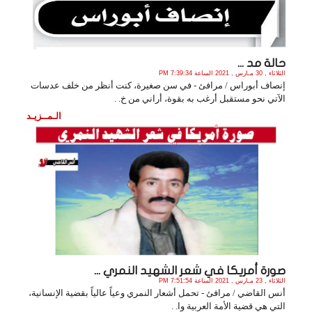
حالة مد ...
الثلاثاء , 30 مـارس , 2021 الساعة 7:39:34 PM
إنصاف أبوراس / مرافئ - في سن صغيرة، كنت أنظر من خلف عدسات
الآتي نحو مستقبل أرغب به بقوة، أراني من خ. .
الـمــزيـد
صورة أمريكا في شعر الشهيد النمري ...
الثلاثاء , 23 مـارس , 2021 الساعة 7:51:54 PM
أنس القاضي / مرافئ - تحمل أشعار النمري وعياً عالياً بقضية الإنسانية،
التي هي قضية الأمة العربية وا. .