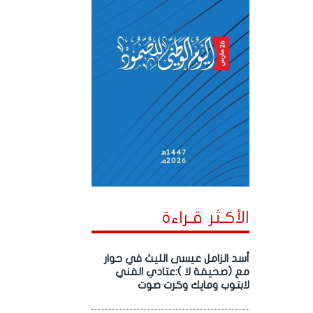
الأكـثر قـراءة
أسد الزامل عيسى الليث في حوار
مع (صحيفة لا ):عتادي الفني
لابتوب ومايك وكرت صوت