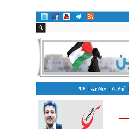
|
|
|
أروقـــة
مرافىء
PDF