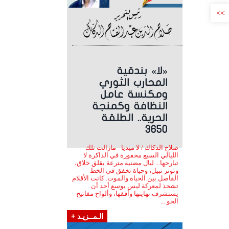
>>
«لا» بندقية
المحارب الثوري
ومكنسة عامل
النظافة وكمنجة
الحرية.. الطلقة
3650
صلاح الدكاك / لا ميديا - مازالت تلك
الليالي السبع محفورة في الذاكرة لا
تبارحها... ليال مضنية مترعة بقلق خلاق،
وتوتر نبيل، وحياة تخفق في الخط
الفاصل بين الحياة والموت. كانت الأقلام
تشحذ لمعركة ليس بوسع أحد أن
يستشرف نهايتها وأفقها، وألواح مفاتيح
الحو ...
الـمــزيـد +