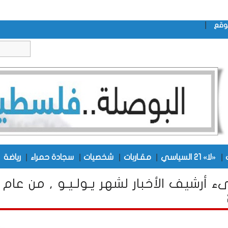
|
وقع
|
|
|
|
|
|
«لا» 21 السياسي
مقـاربات
شخصيات
سجادة حمراء
رياضة
ء أرشيف الأخبار لشهر يـولـيـو , من عام