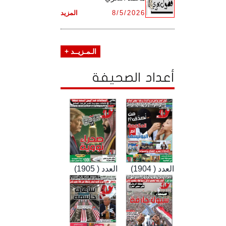
8/5/2026
المزيد
الـمـزيــد +
أعداد الصحيفة
العدد ( 1904)
العدد ( 1905)