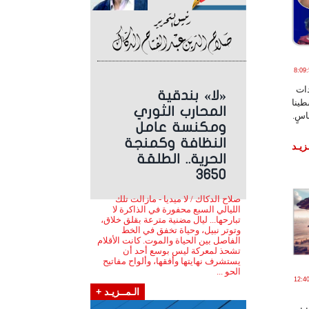
أبـريـل , 2024 الساعة 8:09:52
دات
«لا» بندقية
طينا
المحارب الثوري
اسٍ.
ومكنسة عامل
النظافة وكمنجة
زيـد
الحرية.. الطلقة
3650
صلاح الدكاك / لا ميديا - مازالت تلك
الليالي السبع محفورة في الذاكرة لا
تبارحها... ليال مضنية مترعة بقلق خلاق،
وتوتر نبيل، وحياة تخفق في الخط
الفاصل بين الحياة والموت. كانت الأقلام
تشحذ لمعركة ليس بوسع أحد أن
يستشرف نهايتها وأفقها، وألواح مفاتيح
الحو ...
ـل , 2024 الساعة 12:40:40
الـمــزيـد +