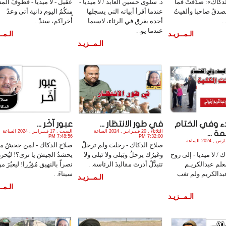
دكاك»: صدَقتُ فما
د. سلوى حسين العابد / لا ميديا -
عقيل - لا ميديا - قطوفُ المنا
لصدقُ صاحبا وألفيتُ
عندما أقرأ أبياته التي يسجلها
منكُمُ اليوم دانية أتى وعدُ
.
أجده يغرق في الرثاء، لاسيما
أُخراكم، سندْ. .
عندما يو. .
الـمــزيـد
الـمــ
الـمــزيـد
ء وفي الختام
في طور الانتظار ...
عبور آخَر ...
الثلاثاء , 20 فـبـرايـر , 2024 الساعة
السبت , 17 فـبـرايـر , 2024 الساعة
ة ...
7:48:56 PM
7:32:00 PM
الأربعاء , 20 مـارس , 2024 الساعة
صلاح الدكاك - رحلتَ ولم ترحلْ
صلاح الدكاك - لمن جحشُ مص
 / لا ميديا - إلى روح
وغيرُك يرحلُ ويَبلى ولا تَبلى ولا
يحشدُ الجيشَ يا ترى؟! ليُحرز
علم عبدالكريـم
تتبدَّلُ أدرتَ مقاليدَ الرئاسة. .
نصراً بالنهيق مُؤزّرا! ليعبُرَ م
بدالكريم ولم تغب
سيناءَ. .
الـمــزيـد
الـمــ
الـمــزيـد