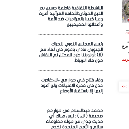
الناشطة الثقافية فاطمة حسين بدر
الدين الحوثي:الثقافة القرآنية أفرزت
وعيا كبيرا بالمؤامرات ضد الأمة
وأعدائها الحقيقيين
.
2 الساعة 7:06:48
ي
رئيس المجلس الثوري للحراك
جرحُ
الجنوبي فادي باعوم في لقاء مع
 .
(لا) :أولويتنا طرد المحتل ثم النقاش
زيـد
حول فك الارتباط
وفاء فتاح فـي حوار مع «لا»:غادرت
عدن في غمرة الاغتيالات ولن أعود
>>
إليها إلا باستقرار الأوضاع
محمد عبدالسلام في حوار مع
صحيفة ( لاء ) : ليس هناك أي
حديث جدي عن جولة مفاوضات
سلام و الأمم المتحدة تخدم