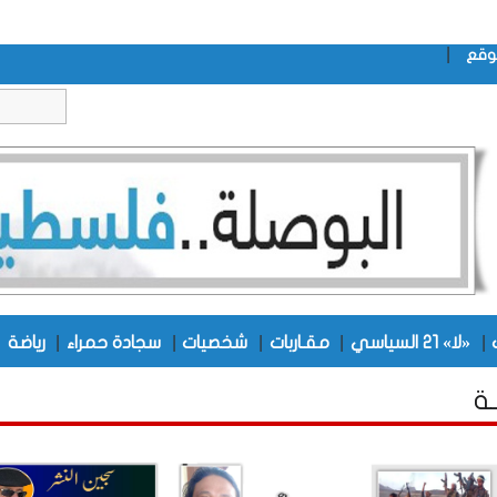
|
وقع
|
|
|
|
|
|
«لا» 21 السياسي
مقـاربات
شخصيات
سجادة حمراء
رياضة
ـة