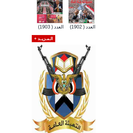
العدد ( 1902)
العدد ( 1903)
الـمـزيــد +