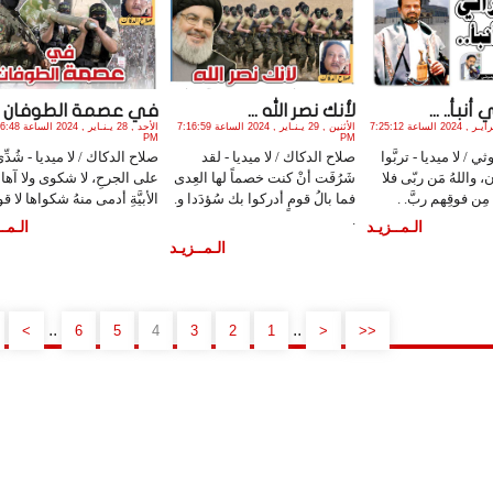
أنبأ.. ...
لأنك نصر الله ...
في عصمة الطوفان ..
الثلاثاء , 6 فـبـرايـر , 2024 الساعة 7:25:12
الأثنين , 29 يـنـاير , 2024 الساعة 7:16:59
الأحد , 28 يـنـاير , 024
PM
PM
/ لا ميديا - تربَّوا
صلاح الدكاك / لا ميديا - لقد
صلاح الدكاك / لا ميديا - شُدِّ
 واللهُ مَن ربّى فلا
شَرُفَت أنْ كنت خصماً لها العِدى
على الجرحِ، لا شكوى ولا آها 
ُ مِن فوقِهم ربَّ. .
فما بالُ قومٍ أدركوا بك سُؤدَدا و.
الأبيَّةِ أدمى منهُ شكواها لا قو.
.
الـمــزيـد
الـمــ
الـمــزيـد
..
..
>
6
5
4
3
2
1
<
<<