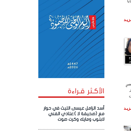
يا
زيـد
رٍ
الأكـثر قـراءة
ن
زيـد
أسد الزامل عيسى الليث في حوار
مع (صحيفة لا ):عتادي الفني
لابتوب ومايك وكرت صوت