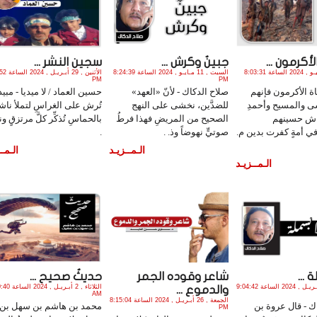
أكرمون ...
جبينٌ وكرش ...
سجين النشر ...
الأحد , 9 يـونـيـو , 2024 الساعة 8:03:31
السبت , 11 مـايـو , 2024 الساعة 8:24:39
الأثنين , 29 
PM
PM
 الأكرمون فإنهم
صلاح الدكاك - لأنّ «العهد»
حسين العماد / لا ميديا - مبي
ى والمسيح وأحمدِ
للضدَّين، نخشى على النهج
تُرش على الغراسِ لتملأ ناش
اش حسينهم
الصحيح من المريضِ فهذا فرطُ
بالحماسِ تُذكِّر كلَّ مرتزقٍ ون
ي أمةٍ كفرت بدين م.
صوتيٍّ نهوضاً وذ. .
.
الـمــزيـد
الـمــ
الـمــزيـد
 ...
شاعر وقوده الجمر
حديثٌ صحيح ...
السبت , 27 أبـريـل , 2024 الساعة 9:04:42
الثلاثاء , 2 أبـري
والدموع ...
AM
الجمعة , 26 أبـريـل , 2024 الساعة 8:15:04
ك - قال عروة بن
محمد بن هاشم بن سهل بن
PM