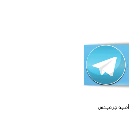
منية جرافيكس