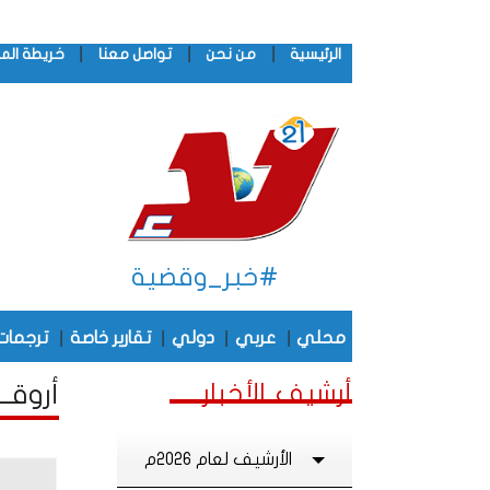
|
|
|
الرئيسية
من نحن
تواصل معنا
خريطة الم
#خبر_وقضية
|
|
|
|
محلي
عربي
دولي
تقارير خاصة
ترجمات
أرشيف الأخبار
أروقــ
الأرشيف لعام 2026م