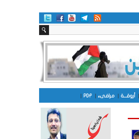
|
|
|
أروقـــة
مرافىء
PDF