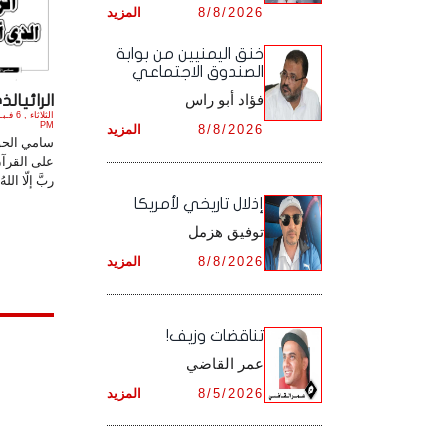
8/8/2026
المزيد
أرشيف شهر ديـسـمـبـر ,
أرشيف شهر نـوفـمـبـر ,
خنق اليمنيين من بوابة
الصندوق الاجتماعي
أرشيف شهر ديـسـمـبـر ,
فؤاد أبو راس
الرائيالذي 
PM
8/8/2026
المزيد
سامي الحوثي 
على القرآن،
ربَّ إلّا الله
إذلال تاريخي لأمريكا
توفيق هزمل
8/8/2026
المزيد
تناقضات وزيف!
عمر القاضي
8/5/2026
المزيد