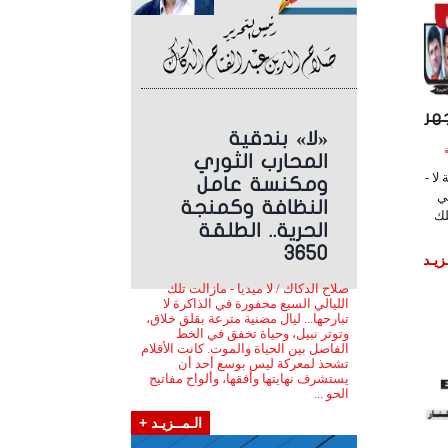
هر
«لا» بندقية
ساعة
المحارب الثوري
لا -
ومكنسة عامل
ي
النظافة وكمنجة
لك
الحرية.. الطلقة
3650
زيـد
صلاح الدكاك / لا ميديا - مازالت تلك
الليالي السبع محفورة في الذاكرة لا
تبارحها... ليال مضنية مترعة بقلق خلاق،
وتوتر نبيل، وحياة تخفق في الخط
الفاصل بين الحياة والموت. كانت الأقلام
تشحذ لمعركة ليس بوسع أحد أن
يستشرف نهايتها وأفقها، وألواح مفاتيح
الحو ...
الـمــزيـد +