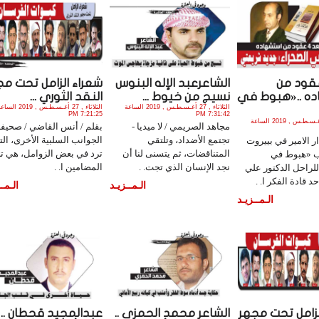
 4 عقود من
الشاعرعبد الإله البنوس
شعراء الزامل تحت مج
ه ..«هبوط في
نسيج من خيوط ...
النقد الثوري ...
الثلاثاء , 27 أغـسـطـس , 2019 الساعة
الثلاثاء , 27 أغـسـطـس , 2019 ال
7:21:25 PM
7:31:42 PM
الأربعاء , 28 أغـسـطـس , 2019 الساعة
مجاهد الصريمي / لا ميديا -
بقلم / أنس القاضي / صحيفة 
تجتمع الأضداد، وتلتقي
الجوانب السلبية الأخرى، الت
 الامير في بييروت
المتناقضات، ثم يتسنى لنا أن
ترد في بعض الزوامل، هي ت
ب «هبوط في
نجد الإنسان الذي تجت. .
المضامين ا. .
لراحل الدكتور علي
 قادة الفكر ا. .
الـمــزيـد
الـمــ
الـمــزيـد
لزامل تحت مجهر
الشاعر محمد الحمزي ..
عبدالمجيد قحطان ..