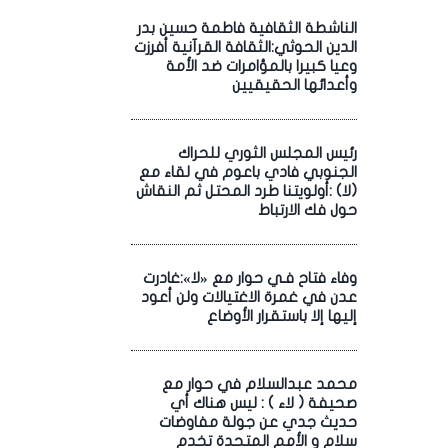
الناشطة الثقافية فاطمة حسين بدر
الدين الحوثي:الثقافة القرآنية أفرزت
وعيا كبيرا بالمؤامرات ضد الأمة
وأعدائها الحقيقيين
رئيس المجلس الثوري للحراك
الجنوبي فادي باعوم في لقاء مع
(لا) :أولويتنا طرد المحتل ثم النقاش
حول فك الارتباط
وفاء فتاح فـي حوار مع «لا»:غادرت
عدن في غمرة الاغتيالات ولن أعود
إليها إلا باستقرار الأوضاع
محمد عبدالسلام في حوار مع
صحيفة ( لاء ) : ليس هناك أي
حديث جدي عن جولة مفاوضات
سلام و الأمم المتحدة تخدم