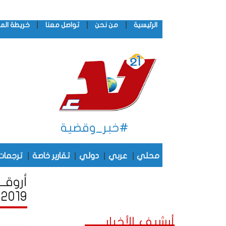
|
|
|
الرئيسية
من نحن
تواصل معنا
خريطة الم
#خبر_وقضية
|
|
|
|
محلي
عربي
دولي
تقارير خاصة
ترجمات
أروقـ
2019
أرشيف الأخبار