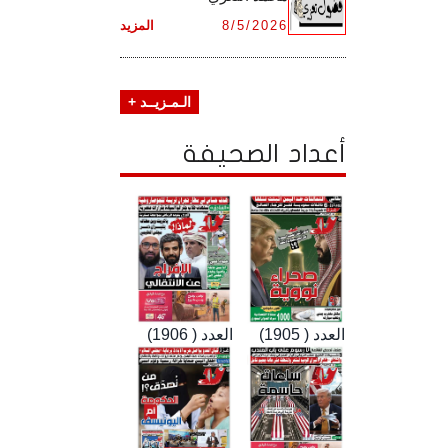
8/5/2026
المزيد
الـمـزيــد +
أعداد الصحيفة
العدد ( 1905)
العدد ( 1906)