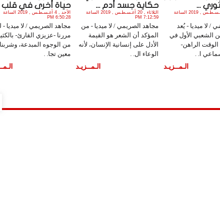
وري ...
حكاية جسد أدم ...
حياة أخرى في قلب ..
الأثنين , 26 أغـسـطـس , 2019 الساعة
الثلاثاء , 20 أغـسـطـس , 2019 الساعة
الأحد , 4 أغـسـطـس , 2019 الساعة
6:50:28 PM
7:12:59 PM
/ لا ميديا - يُعد
مجاهد الصريمي / لا ميديا - من
مجاهد الصريمي / لا ميديا - ل
ن الشعبي الأول في
المؤكد أن الشعر هو القيمة
مررنا -عزيزي القارئ- بالكثي
الوقت الراهن-
الأدل على إنسانية الإنسان، لأنه
من الوجوه المبدعة، وشربنا
ماعي ا. .
الوعاء ال. .
معين تجا. .
الـمــزيـد
الـمــزيـد
الـمــ