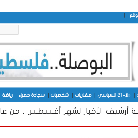
|
وقع
|
|
|
|
|
|
«لا» 21 السياسي
مقـاربات
شخصيات
سجادة حمراء
رياضة
ــة أرشيف الأخبار لشهر أغـسـطـس , من عا