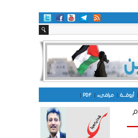
|
|
|
أروقـــة
مرافىء
PDF
م