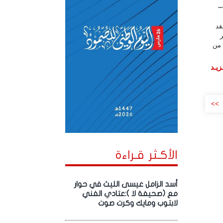
.
قد
ر
 من
زيـد
>>
الأكـثر قـراءة
أسد الزامل عيسى الليث في حوار
مع (صحيفة لا ):عتادي الفني
لابتوب ومايك وكرت صوت